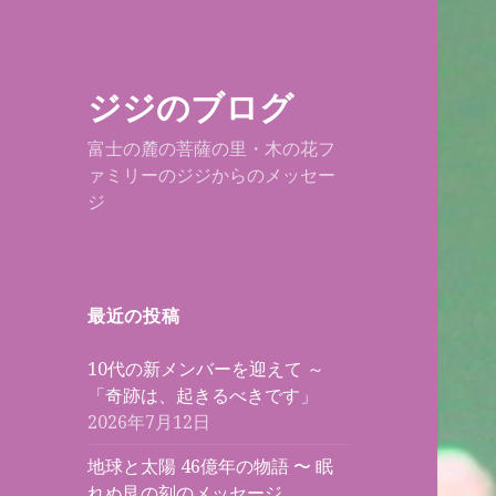
ジジのブログ
富士の麓の菩薩の里・木の花フ
ァミリーのジジからのメッセー
ジ
最近の投稿
10代の新メンバーを迎えて ～
「奇跡は、起きるべきです」
2026年7月12日
地球と太陽 46億年の物語 〜 眠
れぬ艮の刻のメッセージ