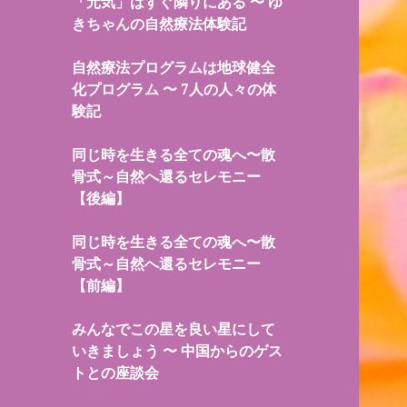
「元気」はすぐ隣りにある 〜 ゆ
きちゃんの自然療法体験記
自然療法プログラムは地球健全
化プログラム 〜 7人の人々の体
験記
同じ時を生きる全ての魂へ〜散
骨式～自然へ還るセレモニー
【後編】
同じ時を生きる全ての魂へ〜散
骨式～自然へ還るセレモニー
【前編】
みんなでこの星を良い星にして
いきましょう 〜 中国からのゲス
トとの座談会