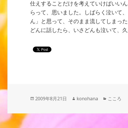
仕えすることだけを考えていけばいいん
らって、思いました。しばらく泣いて、
ん」と思って、そのまま流してしまった
どんに話したら、いさどんも泣いて、久
投
作
カ
2009年8月21日
konohana
こころ
稿
成
テ
日:
者
ゴ
リ
ー