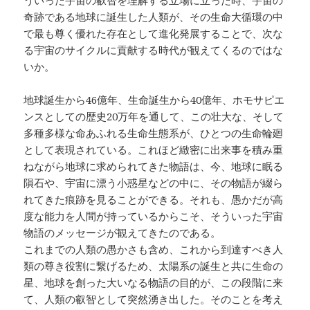
奇跡である地球に誕生した人類が、その生命大循環の中
で最も尊く優れた存在として進化発展することで、次な
る宇宙のサイクルに貢献する時代が観えてくるのではな
いか。
地球誕生から46億年、生命誕生から40億年、ホモサピエ
ンスとしての歴史20万年を通して、この壮大な、そして
多種多様な命あふれる生命生態系が、ひとつの生命輪廻
として表現されている。これほど緻密に出来事を積み重
ねながら地球に求められてきた物語は、今、地球に眠る
隕石や、宇宙に漂う小惑星などの中に、その物語が綴ら
れてきた痕跡を見ることができる。それも、愚かだが高
度な能力を人間が持っているからこそ、そういった宇宙
物語のメッセージが観えてきたのである。
これまでの人類の愚かさも含め、これから到達すべき人
類の尊き役割に繋げるため、太陽系の誕生と共に生命の
星、地球を創った大いなる物語の目的が、この段階に来
て、人類の叡智として突然湧き出した。そのことを考え