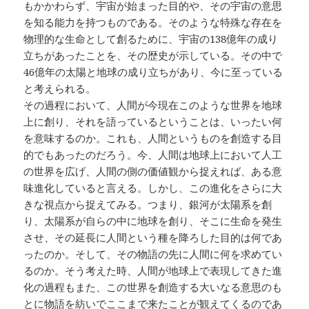
もかかわらず、宇宙が始まった目的や、その宇宙の意思
を知る能力を持つものである。そのような特殊な存在を
物理的な生命として創るために、宇宙の138億年の成り
立ちがあったことを、その歴史が示している。その中で
46億年の太陽と地球の成り立ちがあり、今に至っている
と考えられる。
その過程において、人間が今現在このような世界を地球
上に創り、それを語っているということは、いったい何
を意味するのか。これも、人間というものを創造する目
的でもあったのだろう。今、人間は地球上において人工
の世界を広げ、人間の側の価値観から捉えれば、ある意
味進化していると言える。しかし、この進化をさらに大
きな視点から捉えてみる。つまり、銀河が太陽系を創
り、太陽系が自らの中に地球を創り、そこに生命を発生
させ、その延長に人間という種を降ろした目的は何であ
ったのか。そして、その物語の先に人間に何を求めてい
るのか。そう考えた時、人間が地球上で表現してきた進
化の過程もまた、この世界を創造する大いなる意思のも
とに物語を紡いでここまで来たことが観えてくるのであ