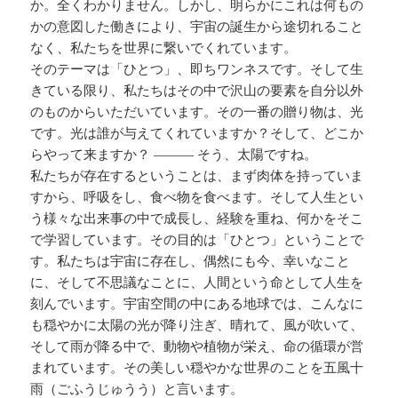
か。全くわかりません。しかし、明らかにこれは何もの
かの意図した働きにより、宇宙の誕生から途切れること
なく、私たちを世界に繋いでくれています。
そのテーマは「ひとつ」、即ちワンネスです。そして生
きている限り、私たちはその中で沢山の要素を自分以外
のものからいただいています。その一番の贈り物は、光
です。光は誰が与えてくれていますか？そして、どこか
らやって来ますか？ ——— そう、太陽ですね。
私たちが存在するということは、まず肉体を持っていま
すから、呼吸をし、食べ物を食べます。そして人生とい
う様々な出来事の中で成長し、経験を重ね、何かをそこ
で学習しています。その目的は「ひとつ」ということで
す。私たちは宇宙に存在し、偶然にも今、幸いなこと
に、そして不思議なことに、人間という命として人生を
刻んでいます。宇宙空間の中にある地球では、こんなに
も穏やかに太陽の光が降り注ぎ、晴れて、風が吹いて、
そして雨が降る中で、動物や植物が栄え、命の循環が営
まれています。その美しい穏やかな世界のことを五風十
雨（ごふうじゅうう）と言います。