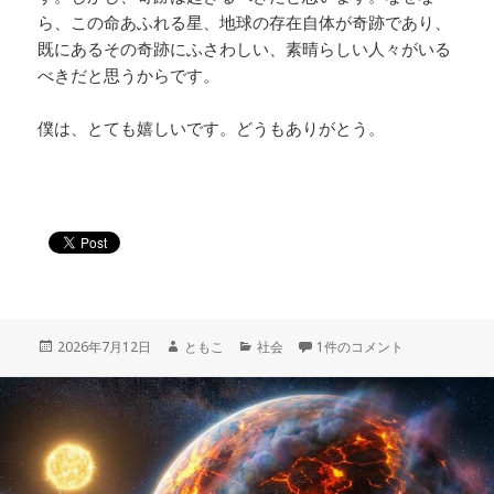
ら、この命あふれる星、地球の存在自体が奇跡であり、
既にあるその奇跡にふさわしい、素晴らしい人々がいる
べきだと思うからです。
僕は、とても嬉しいです。どうもありがとう。
投
作
カ
10代の新メンバーを迎えて 
2026年7月12日
ともこ
社会
1件のコメント
稿
成
テ
日:
者
ゴ
リ
ー