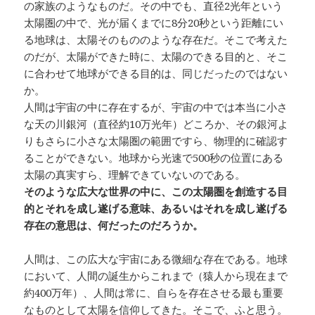
の家族のようなものだ。その中でも、直径2光年という
太陽圏の中で、光が届くまでに8分20秒という距離にい
る地球は、太陽そのもののような存在だ。そこで考えた
のだが、太陽ができた時に、太陽のできる目的と、そこ
に合わせて地球ができる目的は、同じだったのではない
か。
人間は宇宙の中に存在するが、宇宙の中では本当に小さ
な天の川銀河（直径約10万光年）どころか、その銀河よ
りもさらに小さな太陽圏の範囲ですら、物理的に確認す
ることができない。地球から光速で500秒の位置にある
太陽の真実すら、理解できていないのである。
そのような広大な世界の中に、この太陽圏を創造する目
的とそれを成し遂げる意味、あるいはそれを成し遂げる
存在の意思は、何だったのだろうか。
人間は、この広大な宇宙にある微細な存在である。地球
において、人間の誕生からこれまで（猿人から現在まで
約400万年）、人間は常に、自らを存在させる最も重要
なものとして太陽を信仰してきた。そこで、ふと思う。