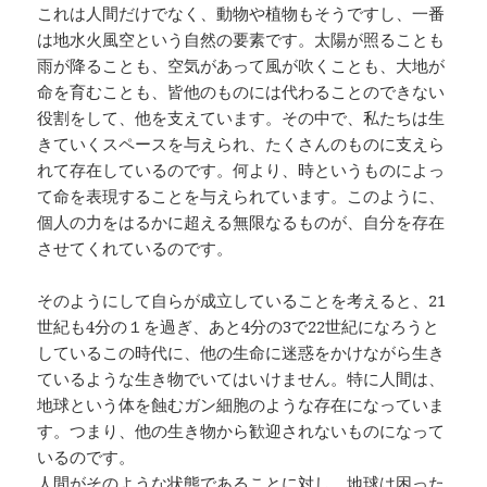
これは人間だけでなく、動物や植物もそうですし、一番
は地水火風空という自然の要素です。太陽が照ることも
雨が降ることも、空気があって風が吹くことも、大地が
命を育むことも、皆他のものには代わることのできない
役割をして、他を支えています。その中で、私たちは生
きていくスペースを与えられ、たくさんのものに支えら
れて存在しているのです。何より、時というものによっ
て命を表現することを与えられています。このように、
個人の力をはるかに超える無限なるものが、自分を存在
させてくれているのです。
そのようにして自らが成立していることを考えると、21
世紀も4分の１を過ぎ、あと4分の3で22世紀になろうと
しているこの時代に、他の生命に迷惑をかけながら生き
ているような生き物でいてはいけません。特に人間は、
地球という体を蝕むガン細胞のような存在になっていま
す。つまり、他の生き物から歓迎されないものになって
いるのです。
人間がそのような状態であることに対し、地球は困った