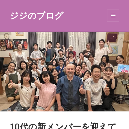
ジジのブログ
メニュ
ーとウ
ィジェ
ット
10代の新メンバーを迎えて