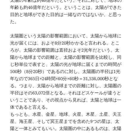
年齢も約46億年だという。ということは、太陽ができた
目的と地球ができた目的は一緒なのではないか、と思っ
た。
太陽圏という太陽の影響範囲において、太陽から地球に
光が届くには、およそ8分20秒かかると言われる。とこ
ろが、太陽の影響範囲は直径およそ2光年だという。太
陽から地球までの距離と、太陽の影響範囲を比較し、同
じ秒単位で表すと、太陽の光が地球に届くまでの時間が
500秒（8分20秒）であるのに対し、太陽圏の半径は1光
年なので365日×24時間×60分×60秒＝31,536,000秒とな
る。つまり、太陽から地球までの距離に対し、太陽圏の
半径はその63,072倍となる。それほどスケールが違うと
いうことであり、その視点から見れば、太陽と地球は一
体であると言える。
もっとも、水星、金星、地球、火星、木星、土星、天王
星、海王星、そして冥王星までを含めた9つの星は、太
陽と一体とみてもいい。太陽圏の中にあるものは、太陽