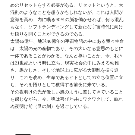
めのリセットをする必要がある。リセットというと、大
混乱のようなことを想うかもしれないが、これは人間が
意識を高め、内に眠る90％の脳を働かせれば、何ら混乱
もなく、ソフトランディングして新たな宇宙時代に向け
た悟りを開くことができるのである。
太陽46億年、地球46億年の宇宙物語の中にある我々生命
は、太陽の光の産物であり、その大いなる意思のもとに
一体であることがわかる。なんと尊いことか。今、我々
は21世紀という時に立ち、現実社会の中にみえる幼稚
さ、愚かしさ、そして地球上に広がる大混乱を振り返
り、これを改め、生命であるヒトとしての立ち位置に立
ち、それを悟りとして獲得する前夜に来ている。
その夜明けの光が優しい風のように差してきていること
を感じながら、今、魂は喜びと共にワクワクして、眠れ
ぬ夜明け前（艮の刻）を過ごしている。