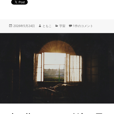
投
作
カ
地球と太陽 46億年の物語 〜
2026年5月24日
ともこ
宇宙
1件のコメント
稿
成
テ
日:
者
ゴ
リ
ー