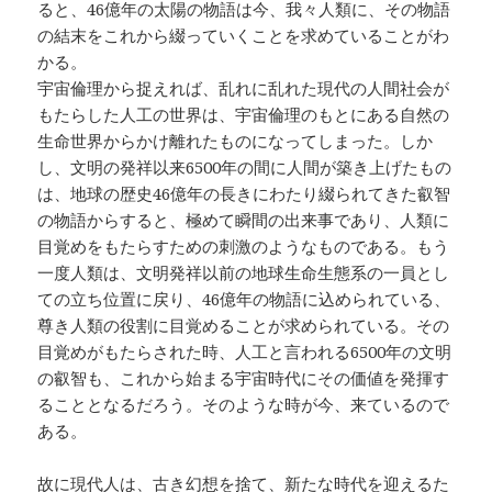
ると、46億年の太陽の物語は今、我々人類に、その物語
の結末をこれから綴っていくことを求めていることがわ
かる。
宇宙倫理から捉えれば、乱れに乱れた現代の人間社会が
もたらした人工の世界は、宇宙倫理のもとにある自然の
生命世界からかけ離れたものになってしまった。しか
し、文明の発祥以来6500年の間に人間が築き上げたもの
は、地球の歴史46億年の長きにわたり綴られてきた叡智
の物語からすると、極めて瞬間の出来事であり、人類に
目覚めをもたらすための刺激のようなものである。もう
一度人類は、文明発祥以前の地球生命生態系の一員とし
ての立ち位置に戻り、46億年の物語に込められている、
尊き人類の役割に目覚めることが求められている。その
目覚めがもたらされた時、人工と言われる6500年の文明
の叡智も、これから始まる宇宙時代にその価値を発揮す
ることとなるだろう。そのような時が今、来ているので
ある。
故に現代人は、古き幻想を捨て、新たな時代を迎えるた