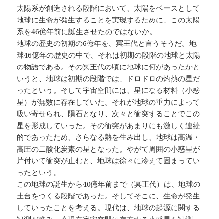
太陽系が創造される段階において、太陽をベースとして
地球に生命が発生することを実現するために、この太陽
系を46億年前に誕生させたのではないか。
地球の歴史の初期の6億年を、冥王代と言うそうだ。地
球46億年の歴史の中で、それは初期の段階の地球と太陽
の物語である。その冥王代の頃に地球に何があったかと
いうと、地球は初期の段階では、ドロドロの灼熱の星だ
ったという。そして宇宙空間には、星になる材料（小惑
星）が無数に存在していた。それが地球の重力によって
吸い寄せられ、隕石となり、次々と衝突することでこの
星を形成していった。その衝突があまりにも激しく連続
的であったため、さらなる熱を生み出し、地球は高温・
高圧の二酸化炭素の星となった。やがて周囲の小惑星が
片付いて衝突が止むと、地球は徐々に冷えて固まってい
ったという。
この地球の誕生から40億年前まで（冥王代）は、地球の
土台をつくる段階であった。そしてそこに、生命が発生
していったことを考える。現代は、地球の起源に関する
観測が進み、今現在宇宙空間に存在する小惑星を観測