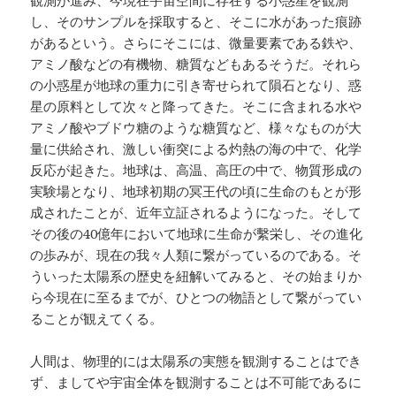
し、そのサンプルを採取すると、そこに水があった痕跡
があるという。さらにそこには、微量要素である鉄や、
アミノ酸などの有機物、糖質などもあるそうだ。それら
の小惑星が地球の重力に引き寄せられて隕石となり、惑
星の原料として次々と降ってきた。そこに含まれる水や
アミノ酸やブドウ糖のような糖質など、様々なものが大
量に供給され、激しい衝突による灼熱の海の中で、化学
反応が起きた。地球は、高温、高圧の中で、物質形成の
実験場となり、地球初期の冥王代の頃に生命のもとが形
成されたことが、近年立証されるようになった。そして
その後の40億年において地球に生命が繫栄し、その進化
の歩みが、現在の我々人類に繋がっているのである。そ
ういった太陽系の歴史を紐解いてみると、その始まりか
ら今現在に至るまでが、ひとつの物語として繋がってい
ることが観えてくる。
人間は、物理的には太陽系の実態を観測することはでき
ず、ましてや宇宙全体を観測することは不可能であるに