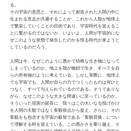
る。
その宇宙の意思と、それによって創造された人間の中に
生まれる意志が共通することが、これから人類が地球上
で繁栄していくことの目的であり、宇宙時代を迎えるこ
とに繋がるのではないか。いよいよ、人間が宇宙的にな
ぜこのような状態で発生したのかを悟る時代が来ようと
しているのだろう。
人間は今、なぜこのように愚かで幼稚な生き物になって
しまっているのか。地上を我が物顔で生き、すべてを自
らの所有物のように考えている。しかし実際に、地球上
でも宇宙でも、人間が自らの力でつくったものは何ひと
つなく、すべて与えられているのである。そうでありな
がら、なぜこのような大きな間違いに至っているのか。
そういった現実の延長に、我々はこの大いなる投げかけ
を人間の主観ではなく客観視点から捉え、さらに、その
客観をも包含する宇宙の叡智である「客観背後」につい
て理解する時を迎えている。この愚かさを乗り越え、そ
ういった宇宙の叡智を理解する立場に立った時、宇宙の