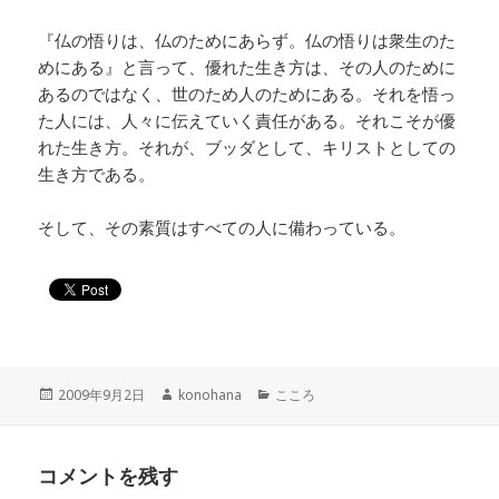
『仏の悟りは、仏のためにあらず。仏の悟りは衆生のた
めにある』と言って、優れた生き方は、その人のために
あるのではなく、世のため人のためにある。それを悟っ
た人には、人々に伝えていく責任がある。それこそが優
れた生き方。それが、ブッダとして、キリストとしての
生き方である。
そして、その素質はすべての人に備わっている。
投
作
カ
2009年9月2日
konohana
こころ
稿
成
テ
日:
者
ゴ
リ
コメントを残す
ー