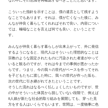
なの中にその意識を再確認するべきことだと思います。
こういった指針を示すことは、僕の遺言として残すよう
なことでもあります。それは、僕が亡くなった後に、み
んなが仲良く暮らしてくれればそれで良い。内容につい
ては、極端なことを言えば何でも良い、ということで
す。
みんなが仲良く暮らす暮らしが出来上がって、外に発信
するようになると、現代人はそういった理想的なことは
宗教のような固定されたものに汚染された者達がやって
いると観るのですが、それは今までの事例が悪かったか
らです。つまり、今の我々の世代がベースを作ってそれ
を子どもたちに渡した時に、我々の世代が作った垢も、
次の世代に引き継がれてきたということです。
そうした流れはなるべく払しょくしたいものですが、世
の中がそういった体質から脱していない段階で、例えば
8人娘が新たな社会的取り組みを展開しても、穿った見
方をする人はいくらでもいます。世間は、一度物事に色