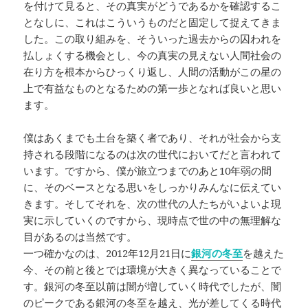
を付けて見ると、その真実がどうであるかを確認するこ
となしに、これはこういうものだと固定して捉えてきま
した。この取り組みを、そういった過去からの囚われを
払しょくする機会とし、今の真実の見えない人間社会の
在り方を根本からひっくり返し、人間の活動がこの星の
上で有益なものとなるための第一歩となれば良いと思い
ます。
僕はあくまでも土台を築く者であり、それが社会から支
持される段階になるのは次の世代においてだと言われて
います。ですから、僕が旅立つまでのあと10年弱の間
に、そのベースとなる思いをしっかりみんなに伝えてい
きます。そしてそれを、次の世代の人たちがいよいよ現
実に示していくのですから、現時点で世の中の無理解な
目があるのは当然です。
一つ確かなのは、2012年12月21日に
銀河の冬至
を越えた
今、その前と後とでは環境が大きく異なっていることで
す。銀河の冬至以前は闇が増していく時代でしたが、闇
のピークである銀河の冬至を越え、光が差してくる時代