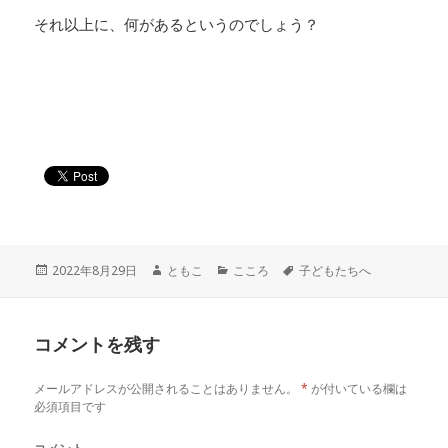
それ以上に、何があるというのでしょう？
投
作
カ
タ
2022年8月29日
ともこ
こころ
子どもたちへ
稿
成
テ
グ
日:
者
ゴ
リ
コメントを残す
ー
メールアドレスが公開されることはありません。
*
が付いている欄は
必須項目です