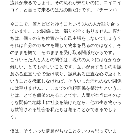
流れが来るでしょう。その流れが来ないのに、コイコイ
コイ、と言って来るのは池の鯉だけです。（チーン♪）
今ここで、僕とピピとゆうこという3人の人が語り合っ
ています。この関係には、濁りが全くありません。僕た
ちは、個々の立ち位置から自己主張をしないでしょう？
それは自分のカルマを通して物事を見るのではなく、そ
のままを観て、そのままを受け取る関係だからです。
こういった人と人との関係は、現代の人々にはなかなか
難しい、とても珍しいことです。互いが発するものを誠
意ある正直な心で受け取り、誠意ある正直な心で返すと
いうことを徹底しなければ、そういった汚れのない関係
には至りません。ここまでの信頼関係を築けたというこ
とは、とても価値のあることです。人間が本当にそのよ
うな関係で地球上に社会を築けたなら、他の生き物から
も歓迎される社会を私たちは創ることができるでしょ
う。
僕は、そういった夢見がちなことをいつも思っていま