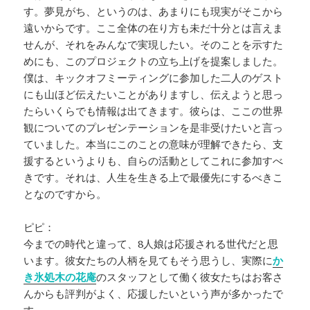
す。夢見がち、というのは、あまりにも現実がそこから
遠いからです。ここ全体の在り方も未だ十分とは言えま
せんが、それをみんなで実現したい。そのことを示すた
めにも、このプロジェクトの立ち上げを提案しました。
僕は、キックオフミーティングに参加した二人のゲスト
にも山ほど伝えたいことがありますし、伝えようと思っ
たらいくらでも情報は出てきます。彼らは、ここの世界
観についてのプレゼンテーションを是非受けたいと言っ
ていました。本当にこのことの意味が理解できたら、支
援するというよりも、自らの活動としてこれに参加すべ
きです。それは、人生を生きる上で最優先にするべきこ
となのですから。
ピピ：
今までの時代と違って、8人娘は応援される世代だと思
います。彼女たちの人柄を見てもそう思うし、実際に
か
き氷処木の花庵
のスタッフとして働く彼女たちはお客さ
んからも評判がよく、応援したいという声が多かったで