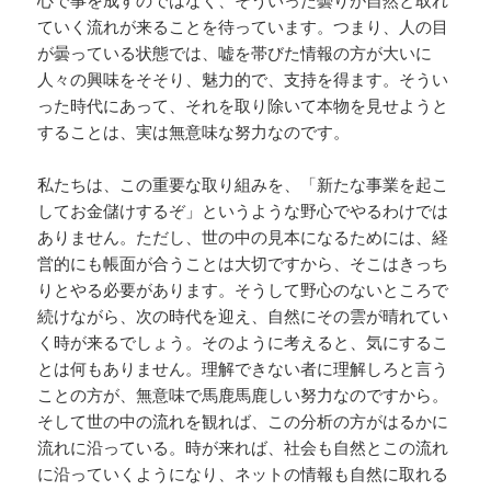
心で事を成すのではなく、そういった曇りが自然と取れ
ていく流れが来ることを待っています。つまり、人の目
が曇っている状態では、嘘を帯びた情報の方が大いに
人々の興味をそそり、魅力的で、支持を得ます。そうい
った時代にあって、それを取り除いて本物を見せようと
することは、実は無意味な努力なのです。
私たちは、この重要な取り組みを、「新たな事業を起こ
してお金儲けするぞ」というような野心でやるわけでは
ありません。ただし、世の中の見本になるためには、経
営的にも帳面が合うことは大切ですから、そこはきっち
りとやる必要があります。そうして野心のないところで
続けながら、次の時代を迎え、自然にその雲が晴れてい
く時が来るでしょう。そのように考えると、気にするこ
とは何もありません。理解できない者に理解しろと言う
ことの方が、無意味で馬鹿馬鹿しい努力なのですから。
そして世の中の流れを観れば、この分析の方がはるかに
流れに沿っている。時が来れば、社会も自然とこの流れ
に沿っていくようになり、ネットの情報も自然に取れる