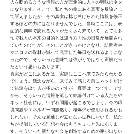
人を貶めるような情報の方が圧倒的に人々の興味のネタ
になります。そこで、私たちの側にある真実を反論とし
て訴えましたが、その真実は捻じ曲げられた情報を修正
するほどの力にはなりませんでした。当時ここには、表
面的な興味で訪れる人々がたくさん来ていて、とても多
忙で我々の本来の目的とは違う方向性の日常が展開され
ていたのですが、そのことがきっかけとなり、訪問者や
マスコミの取材が減って充実した毎日を送れるようにな
ったので、そういった意味では強がりではなく正解だっ
たという思いもあります。
真実がどこにあるかは、実際にここへ来てみたらわかる
でしょう。残念ながら、来てみて感じる前にネットだけ
で結論を出す人が多いのですが、真実は一つです。です
から、そういった情報を流して結論付けている人たちや
ネット社会には、いずれ問題が起こるでしょう。今の環
境問題やエネルギー問題然り、核爆弾が使用されるかも
しれない、そんな見通しが立たない世界において、私た
ちが提唱している理想社会はもうちょっと先にありま
す。そういった新たな社会を創造するための芽が出ない