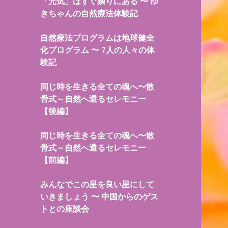
「元気」はすぐ隣りにある 〜 ゆ
きちゃんの自然療法体験記
自然療法プログラムは地球健全
化プログラム 〜 7人の人々の体
験記
同じ時を生きる全ての魂へ〜散
骨式～自然へ還るセレモニー
【後編】
同じ時を生きる全ての魂へ〜散
骨式～自然へ還るセレモニー
【前編】
みんなでこの星を良い星にして
いきましょう 〜 中国からのゲス
トとの座談会