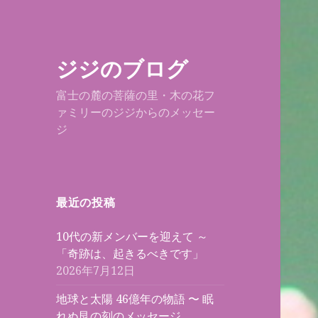
ジジのブログ
富士の麓の菩薩の里・木の花フ
ァミリーのジジからのメッセー
ジ
最近の投稿
10代の新メンバーを迎えて ～
「奇跡は、起きるべきです」
2026年7月12日
地球と太陽 46億年の物語 〜 眠
れぬ艮の刻のメッセージ