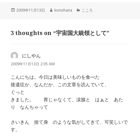
投
作
カ
2009年11月13日
konohana
こころ
稿
成
テ
日:
者
ゴ
リ
3 thoughts on “宇宙国大統領として”
ー
にしやん
よ
り:
2009年11月13日 2:05 AM
こんにちは。今日は美味しいものを食べた
後遺症か、なんだか、この文章を読んでいて、
ぐっと
きました。 胃じゃなくて、涙腺と はぁと あた
り なんちゃって
さいきん 捨て身 のような気がしてきて、可笑しいで
す。