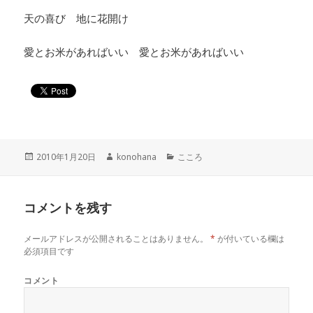
天の喜び 地に花開け
愛とお米があればいい 愛とお米があればいい
投
作
カ
2010年1月20日
konohana
こころ
稿
成
テ
日:
者
ゴ
リ
コメントを残す
ー
メールアドレスが公開されることはありません。
*
が付いている欄は
必須項目です
コメント