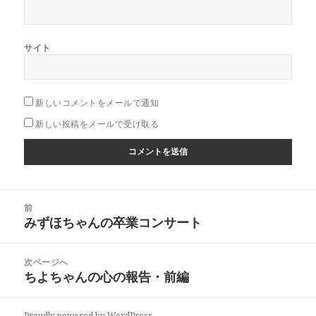
サイト
新しいコメントをメールで通知
新しい投稿をメールで受け取る
投
前
稿
みずほちゃんの卒業コンサート
前
ナ
の
ビ
投
次ページへ
ゲ
稿:
ちよちゃんの心の報告・前編
次
ー
の
シ
投
Proudly powered by WordPress