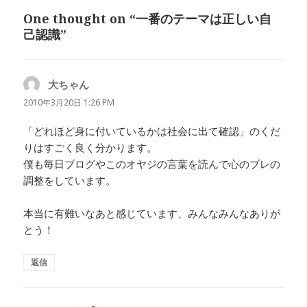
リ
One thought on “一番のテーマは正しい自
ー
己認識”
大ちゃん
よ
り:
2010年3月20日 1:26 PM
「どれほど身に付いているかは社会に出て確認」のくだ
りはすごく良く分かります。
僕も毎日ブログやこのオヤジの言葉を読んで心のブレの
調整をしています。
本当に有難いなあと感じています、みんなみんなありが
とう！
返信