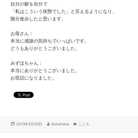
自分の癖を自分で
「私はこういう状態でした」と言えるようになり、
随分進歩したと思います。
お母さん：
本当に感謝の気持ちでいっぱいです。
どうもありがとうございました。
みずほちゃん：
本当にありがとうございました。
お世話になりました。
投
作
カ
2010年3月20日
konohana
こころ
稿
成
テ
日:
者
ゴ