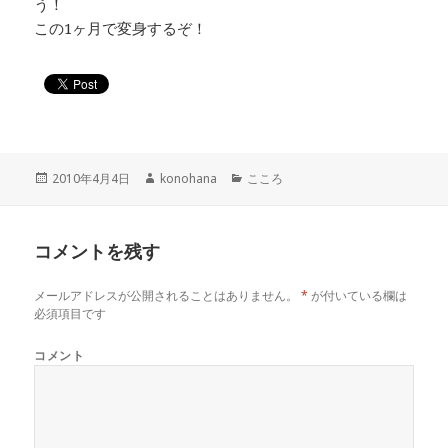
う！
この1ヶ月で変身するぞ！
投
作
カ
2010年4月4日
konohana
こころ
稿
成
テ
日:
者
ゴ
リ
コメントを残す
ー
メールアドレスが公開されることはありません。
*
が付いている欄は
必須項目です
コメント