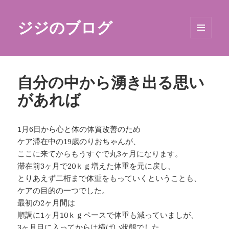
ジジのブログ
メニュ
ーとウ
ィジェ
ット
自分の中から湧き出る思い
があれば
1月6日から心と体の体質改善のため
ケア滞在中の19歳のりおちゃんが、
ここに来てからもうすぐで丸3ヶ月になります。
滞在前3ヶ月で20ｋｇ増えた体重を元に戻し、
とりあえず二桁まで体重をもっていくということも、
ケアの目的の一つでした。
最初の2ヶ月間は
順調に1ヶ月10ｋｇペースで体重も減っていましが、
3ヶ月目に入ってからは横ばい状態でした。