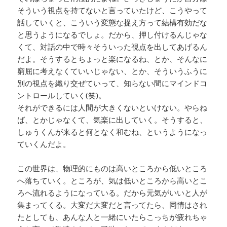
そういう視点を持てないと言っていたけど、こうやって
話していくと、こういう変態な捉え方って結構有効だな
と思うようになるでしょ。だから、押し付けるんじゃな
くて、対話の中で時々そういった視点を出してあげるん
だよ。そうするとちょっと楽になるね、とか、そんなに
窮屈に考えなくていいじゃない、とか、そういうふうに
別の視点を織り交ぜていって、知らない間にマインドコ
ントロールしていく(笑)。
それができるには人間が大きくないといけない。やらね
ば、とかじゃなくて、気楽に出していく。そうすると、
しゅうくんが来ると何となく和むね、というようになっ
ていくんだよ。
この世界は、物理的にものは高いところから低いところ
へ落ちていく。ところが、気は低いところから高いとこ
ろへ流れるようになっている。だから元気がいいと人が
集まってくる。大変だ大変だと言ってたら、同情はされ
たとしても、あんな人と一緒にいたらこっちが疲れちゃ