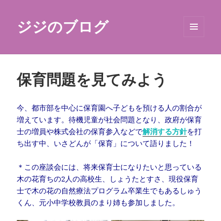
ジジのブログ
メニュ
ーとウ
ィジェ
ット
保育問題を見てみよう
今、都市部を中心に保育園へ子どもを預ける人の割合が
増えています。待機児童が社会問題となり、政府が保育
士の増員や株式会社の保育参入などで
解消する方針
を打
ち出す中、いさどんが「保育」について語りました！
＊この座談会には、将来保育士になりたいと思っている
木の花育ちの2人の高校生、しょうたとすさ、現役保育
士で木の花の自然療法プログラム卒業生でもあるしゅう
くん、元小中学校教員のまり姉も参加しました。