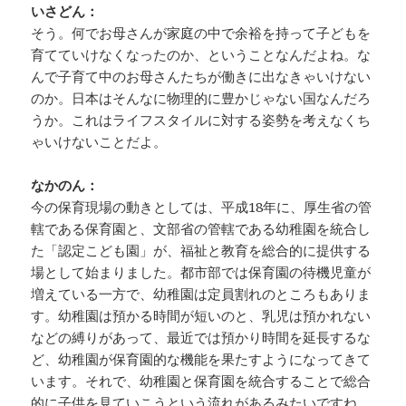
いさどん：
そう。何でお母さんが家庭の中で余裕を持って子どもを
育てていけなくなったのか、ということなんだよね。な
んで子育て中のお母さんたちが働きに出なきゃいけない
のか。日本はそんなに物理的に豊かじゃない国なんだろ
うか。これはライフスタイルに対する姿勢を考えなくち
ゃいけないことだよ。
なかのん：
今の保育現場の動きとしては、平成18年に、厚生省の管
轄である保育園と、文部省の管轄である幼稚園を統合し
た「認定こども園」が、福祉と教育を総合的に提供する
場として始まりました。都市部では保育園の待機児童が
増えている一方で、幼稚園は定員割れのところもありま
す。幼稚園は預かる時間が短いのと、乳児は預かれない
などの縛りがあって、最近では預かり時間を延長するな
ど、幼稚園が保育園的な機能を果たすようになってきて
います。それで、幼稚園と保育園を統合することで総合
的に子供を見ていこうという流れがあるみたいですね。