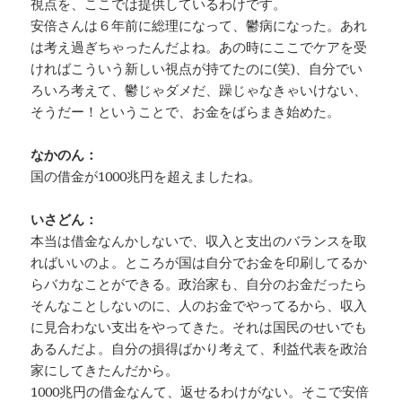
視点を、ここでは提供しているわけです。
安倍さんは６年前に総理になって、鬱病になった。あれ
は考え過ぎちゃったんだよね。あの時にここでケアを受
ければこういう新しい視点が持てたのに(笑)、自分でい
ろいろ考えて、鬱じゃダメだ、躁じゃなきゃいけない、
そうだー！ということで、お金をばらまき始めた。
なかのん：
国の借金が1000兆円を超えましたね。
いさどん：
本当は借金なんかしないで、収入と支出のバランスを取
ればいいのよ。ところが国は自分でお金を印刷してるか
らバカなことができる。政治家も、自分のお金だったら
そんなことしないのに、人のお金でやってるから、収入
に見合わない支出をやってきた。それは国民のせいでも
あるんだよ。自分の損得ばかり考えて、利益代表を政治
家にしてきたんだから。
1000兆円の借金なんて、返せるわけがない。そこで安倍