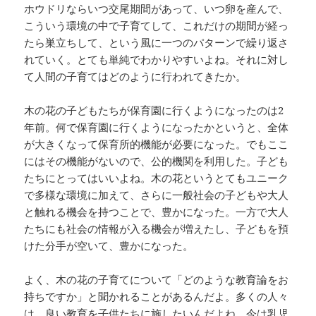
ホウドリならいつ交尾期間があって、いつ卵を産んで、
こういう環境の中で子育てして、これだけの期間が経っ
たら巣立ちして、という風に一つのパターンで繰り返さ
れていく。とても単純でわかりやすいよね。それに対し
て人間の子育てはどのように行われてきたか。
木の花の子どもたちが保育園に行くようになったのは2
年前。何で保育園に行くようになったかというと、全体
が大きくなって保育所的機能が必要になった。でもここ
にはその機能がないので、公的機関を利用した。子ども
たちにとってはいいよね。木の花というとてもユニーク
で多様な環境に加えて、さらに一般社会の子どもや大人
と触れる機会を持つことで、豊かになった。一方で大人
たちにも社会の情報が入る機会が増えたし、子どもを預
けた分手が空いて、豊かになった。
よく、木の花の子育てについて「どのような教育論をお
持ちですか」と聞かれることがあるんだよ。多くの人々
は、良い教育を子供たちに施したいんだよね。今は乳児