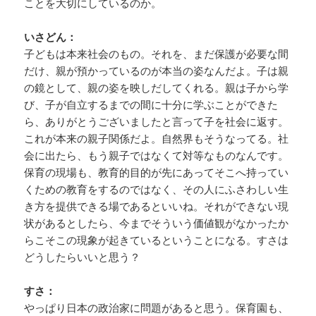
ことを大切にしているのか。
いさどん：
子どもは本来社会のもの。それを、まだ保護が必要な間
だけ、親が預かっているのが本当の姿なんだよ。子は親
の鏡として、親の姿を映しだしてくれる。親は子から学
び、子が自立するまでの間に十分に学ぶことができた
ら、ありがとうございましたと言って子を社会に返す。
これが本来の親子関係だよ。自然界もそうなってる。社
会に出たら、もう親子ではなくて対等なものなんです。
保育の現場も、教育的目的が先にあってそこへ持ってい
くための教育をするのではなく、その人にふさわしい生
き方を提供できる場であるといいね。それができない現
状があるとしたら、今までそういう価値観がなかったか
らこそこの現象が起きているということになる。すさは
どうしたらいいと思う？
すさ：
やっぱり日本の政治家に問題があると思う。保育園も、