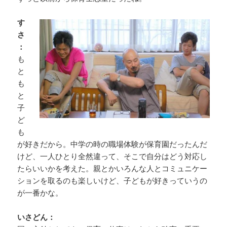
す
さ
：
も
と
も
と
子
ど
も
が好きだから。中学の時の職場体験が保育園だったんだ
けど、一人ひとり全然違って、そこで自分はどう対応し
たらいいかを考えた。親とかいろんな人とコミュニケー
ションを取るのも楽しいけど、子どもが好きっていうの
が一番かな。
いさどん：