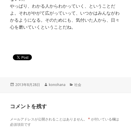
やっぱり、わかる人からわかっていく、ということだ
よ。それがやがて広がっていって、いつかはみんながわ
かるようになる。そのためにも、気付いた人から、日々
心を磨いていくということだね。
投
作
カ
2013年8月28日
konohana
社会
稿
成
テ
日:
者
ゴ
リ
コメントを残す
ー
メールアドレスが公開されることはありません。
*
が付いている欄は
必須項目です