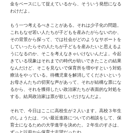
金をベースにして捉えているから、そういう発想になる
わけだよ。
もう一つ考えるべきことがある。それは少子化の問題。
これもなぜ若い人たちが子どもを産みたがらないのか、
その背景から探って、では社会がどのようなサポートを
していったらその人たちが子どもを産みたいと思えるよ
うになるのか、そこを考えなきゃいけないんだよ。今起
きている現象はそれまでの時代が紡いできたことの結果
なんだけど、そこを見ないで保育所を増やすという対処
療法をやっている。待機児童を解消してくださいという
お母さんたちの切実な声があって、それが結構な票にな
るから、それを獲得したい政治家たちが表面的な対処を
する。結局政治家は票が欲しいだけなんだよ。
それで、今日はここに高校生が２人います。高校３年生
のしょうたは、つい最近進路についての相談をして、保
育士になるための大学進学を決めた。２年生のすさは、
ずっと以前から保育士志望だったね。