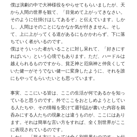
僕は演劇の中で大神様役をやらせてもらいましたが、天
から人間の世界を観て、「目覚めて上がってきなさい。
そのように仕掛けはしてあるぞ」と伝えています。しか
し、人間はそのことになかなか気が付きません。そし
て、上に上がってくる道があるにもかかわらず、下に落
ちていく者がいるのです。
僕はそういった者がいることに対し呆れて、「好きにす
ればいい」という心境でもあります。ただ、ハードルは
越えられるものですから、貧乏神と厄病神と仲良くして
いた健一がそうでない健一に変身したように、それを誰
にもやってもらいたいとも思っています。
事実、ここにいる皆は、ここの生活が何であるかを知っ
ていると思うのです。外でここをおとしめようとしてい
る人たちや、その情報を受けて週刊誌が書いた内容を鵜
呑みにする人たちの現象とは違うものが、ここにはあり
ます。それは簡単な言い方をすれば、全く別世界がここ
に表現されているのです。
しかし、「捉え方によっては全く別世界なのです」と伝