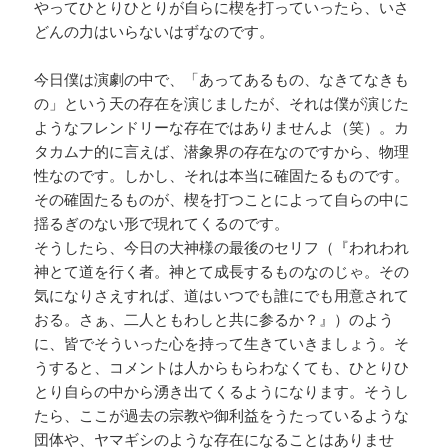
やってひとりひとりが自らに楔を打っていったら、いさ
どんの力はいらないはずなのです。
今日僕は演劇の中で、「あってあるもの、なきてなきも
の」という天の存在を演じましたが、それは僕が演じた
ようなフレンドリーな存在ではありませんよ（笑）。カ
タカムナ的に言えば、潜象界の存在なのですから、物理
性なのです。しかし、それは本当に確固たるものです。
その確固たるものが、楔を打つことによって自らの中に
揺るぎのない形で現れてくるのです。
そうしたら、今日の大神様の最後のセリフ（『われわれ
神とて道を行く者。神とて成長するものなのじゃ。その
気になりさえすれば、道はいつでも誰にでも用意されて
おる。さぁ、二人ともわしと共に参るか？』）のよう
に、皆でそういった心を持って生きていきましょう。そ
うすると、コメントは人からもらわなくても、ひとりひ
とり自らの中から湧き出てくるようになります。そうし
たら、ここが過去の宗教や御利益をうたっているような
団体や、ヤマギシのような存在になることはありませ