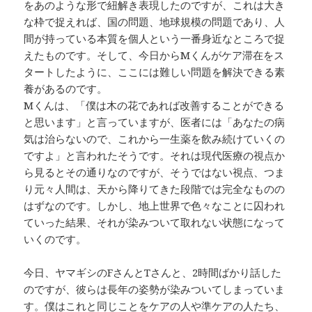
をあのような形で紐解き表現したのですが、これは大き
な枠で捉えれば、国の問題、地球規模の問題であり、人
間が持っている本質を個人という一番身近なところで捉
えたものです。そして、今日からMくんがケア滞在をス
タートしたように、ここには難しい問題を解決できる素
養があるのです。
Mくんは、「僕は木の花であれば改善することができる
と思います」と言っていますが、医者には「あなたの病
気は治らないので、これから一生薬を飲み続けていくの
ですよ」と言われたそうです。それは現代医療の視点か
ら見るとその通りなのですが、そうではない視点、つま
り元々人間は、天から降りてきた段階では完全なものの
はずなのです。しかし、地上世界で色々なことに囚われ
ていった結果、それが染みついて取れない状態になって
いくのです。
今日、ヤマギシのFさんとTさんと、2時間ばかり話した
のですが、彼らは長年の姿勢が染みついてしまっていま
す。僕はこれと同じことをケアの人や準ケアの人たち、