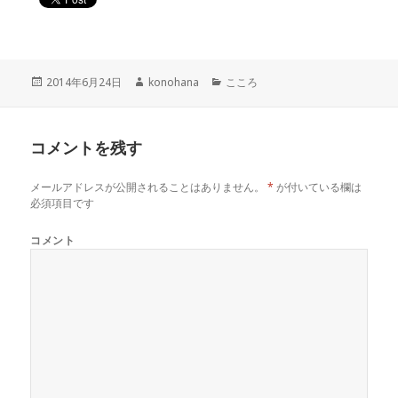
投
作
カ
2014年6月24日
konohana
こころ
稿
成
テ
日:
者
ゴ
リ
コメントを残す
ー
メールアドレスが公開されることはありません。
*
が付いている欄は
必須項目です
コメント