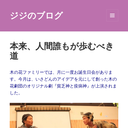
ジジのブログ
メニュ
ーとウ
ィジェ
ット
本来、人間誰もが歩むべき
道
木の花ファミリーでは、月に一度お誕生日会がありま
す。今月は、いさどんのアイデアを元にして創った木の
花劇団のオリジナル劇『貧乏神と疫病神』が上演されま
した。