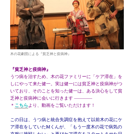
木の花劇団による『貧乏神と疫病神』
『貧乏神と疫病神』
うつ病を治すため、木の花ファミリーに「ケア滞在」を
しにやって来た健一。実は健一には貧乏神と疫病神がつ
いており、そのことを知った健一は、ある決心をして貧
乏神と疫病神に会いに行きます ――――
＊
こちら
より、動画をご覧いただけます！
この日は、うつ病と統合失調症を抱えて以前木の花にケ
ア滞在をしていたMくんが、「もう一度木の花で病気の
克服に挑戦したい」と再びケア滞在をスタートさせた日