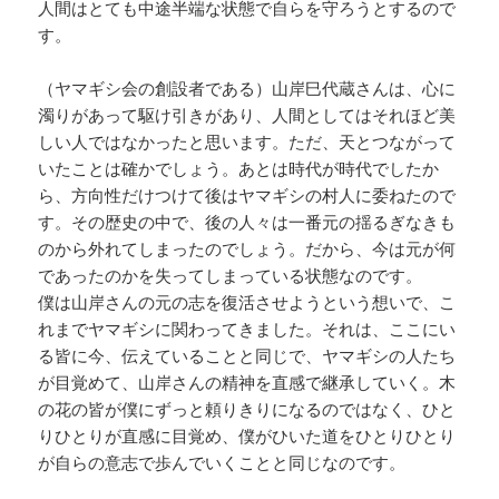
人間はとても中途半端な状態で自らを守ろうとするので
す。
（ヤマギシ会の創設者である）山岸巳代蔵さんは、心に
濁りがあって駆け引きがあり、人間としてはそれほど美
しい人ではなかったと思います。ただ、天とつながって
いたことは確かでしょう。あとは時代が時代でしたか
ら、方向性だけつけて後はヤマギシの村人に委ねたので
す。その歴史の中で、後の人々は一番元の揺るぎなきも
のから外れてしまったのでしょう。だから、今は元が何
であったのかを失ってしまっている状態なのです。
僕は山岸さんの元の志を復活させようという想いで、こ
れまでヤマギシに関わってきました。それは、ここにい
る皆に今、伝えていることと同じで、ヤマギシの人たち
が目覚めて、山岸さんの精神を直感で継承していく。木
の花の皆が僕にずっと頼りきりになるのではなく、ひと
りひとりが直感に目覚め、僕がひいた道をひとりひとり
が自らの意志で歩んでいくことと同じなのです。