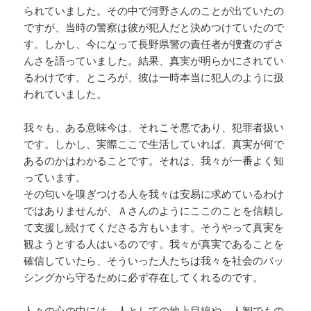
られていました。その中で河野さんのことが出ていたの
ですが、当時の警察は彼が犯人だと決めつけていたので
す。しかし、今になって長野県警の責任者が捜査のずさ
んさを語っていました。結果、真実が明らかにされてい
るわけです。ところが、彼は一時本当に犯人のように扱
われていました。
我々も、ある意味今は、それこそ悪であり、犯罪者扱い
です。しかし、実際ここで生活していれば、真実が何で
あるのかはわかることです。それは、我々が一番よく知
っています。
その匂いを嗅ぎつける人を我々は安易に求めているわけ
ではありませんが、Ａさんのようにここのことを信頼し
て支援し続けてくださる方もいます。そうやって真実を
観ようとする人はいるのです。我々が真実であることを
確信していたら、そういった人たちは我々を社会のバッ
シングから守るために必ず存在してくれるのです。
人々の心の中には、人としての地上目線や、人智でもの