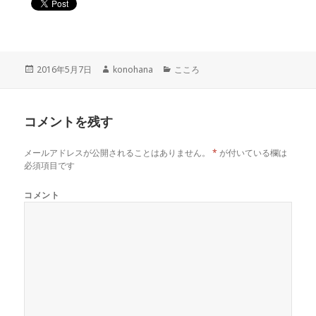
投
作
カ
2016年5月7日
konohana
こころ
稿
成
テ
日:
者
ゴ
リ
コメントを残す
ー
メールアドレスが公開されることはありません。
*
が付いている欄は
必須項目です
コメント