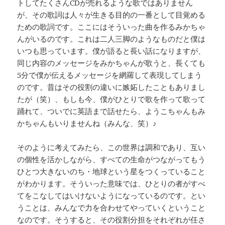
トしてたくさんCDが売れるような歌ではありません
が、その歌詞は人々が生きる目的の一番として目覚める
ための歌詞です。ここにはそういった曲を作るみかちゃ
んがいるのです。これは二人三脚のようなものだと僕は
いつも思っています。僕が語ると長い話になりますが、
同じ内容のメッセージをみかちゃんが歌うと、長くても
5分で僕が伝えるメッセージを網羅して表現してしまう
のです。昔はその役割の違いに嫉妬したこともありまし
たが（笑）、もしも今、僕がひとりで歌を作って歌って
踊れて、ついでに英語まで話せたら、ようこちゃんもみ
かちゃんもいりませんね（みんな、笑）♪
そのように考えてみたら、この世界は調和であり、互い
の個性を活かしながら、すべての生命がつながってもう
ひとつ大きないのち・地球という星をつくっていること
がわかります。そういった意味では、ひとりの者がすべ
てをこなしてはいけないようになっているのです。とい
うことは、みんなで力を合わせてやっていくということ
なのです。そうすると、その役割分担をそれぞれが任さ