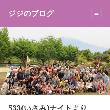
ジジのブログ
メニュ
ーとウ
ィジェ
ット
533(いさみ)ナイトより