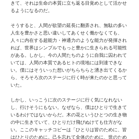
きて、それは生命の本質に立ち返る目覚めとして活かせ
るようになるのだ。
そうすると、人間が欲望の延長に翻弄され、無駄の多い
人生を豊かさと思い違いしてあくせく働かなくても、
人々に内在する超能力・神通力のような能力が発揮され
れば、世界はシンプルでもっと豊かに生きられる可能性
がある。しかし、今の人間たちのように自我に囚われて
いては、人間の本質であるヒトの境地には到達できな
い。僕にはそういった想いがちらちらと湧き出てくるか
ら、そろそろ次のステージに行く時が来たのかと思って
いた。
しかし、いっこうに次のステージに行く気になれない
し、行けそうにもない。なぜなら、僕はひとりで生きて
いるわけではないからだ。木の花というひとつの生き物
の中に生きていて、ひとりだけ飛びぬけても仕方がな
い。ここのキャッチコピーは「ひとりは皆のために、皆
はひとりのために。己を忘れて全体のために、世のため