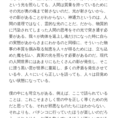
という光を照らしても、人間は質量を持っているために
その光が奥の魂まで射さないのだ。光が射さないから、
その影があることがわからない。神通力というのは、人
間の道理ではなく、霊的な光のことだ。だから、物質的
に汚染されてしまった人間の思考をその光で突き通す必
要がある。我々が肉体を返上し魂だけになった時に自ら
の実態があからさまにわかるのと同様に、そういった物
事の本質を掴み取る知恵を人々が得るためには、立ち込
めた魔を払い、真実の光を照らす必要があるのだ。現代
の人間世界にはあまりにもたくさんの影が発生し、そこ
に漂う黒い雲が世界に蔓延し、多くの矛盾を発生させて
いる今、人々にいくら正しいを語っても、人々は目覚め
ない状態になっている。
僕の中にも苛立ちがある。例えば、ここで語られている
ことは、これこそまさしく世の中を正しく導くための光
だと思っても、それが邪悪なものたちにはわからない。
それよりも、パチンコに行っていたほうが楽しいのだろ