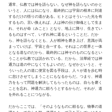
通常、仏教では神を語らない。なぜ神を語らないのかと
いうと、人には仏になり、最終的には宇宙の根本に到達
するだけの悟りの道がある。ヒトとはそういった光を有
するもの。言い換えれば、人は神の分け御魂として生ま
れ、それが命（みこと）となり、地上に降り、生きてい
るものはすべて、いずれ神に還るということだ。だか
ら、神を語らなくとも、人が精神を磨き上げ、意識が高
まっていけば、宇宙と合一する。それはこの世界と一体
となる道なのだから、最終的には神そのものになるとい
うことが仏教では説かれている。だから、法華経では神
通力は道の中になくてもよいのだ。なぜかというと、そ
ういった人の道に便宜を図る手段は、人々が道を歩む時
に怠けさせてしまうことにもなるからだ。つまり、神通
力をもって問題を解決してもらったものは、自らを磨く
ことを忘れ、神通力に頼ろうとするからだ。それが、道
を外れることにつながる。
だからここでは、「そのようなものに頼るな。物事の道