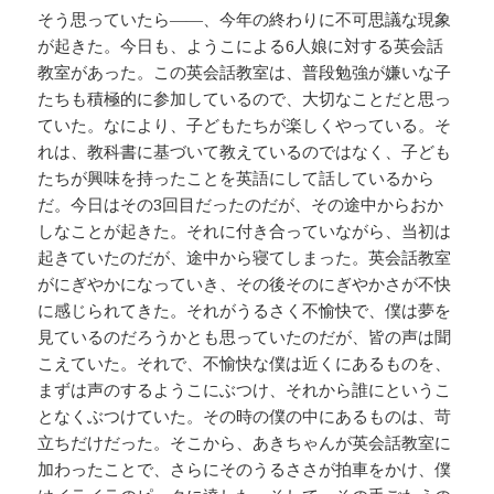
そう思っていたら――、今年の終わりに不可思議な現象
が起きた。今日も、ようこによる6人娘に対する英会話
教室があった。この英会話教室は、普段勉強が嫌いな子
たちも積極的に参加しているので、大切なことだと思っ
ていた。なにより、子どもたちが楽しくやっている。そ
れは、教科書に基づいて教えているのではなく、子ども
たちが興味を持ったことを英語にして話しているから
だ。今日はその3回目だったのだが、その途中からおか
しなことが起きた。それに付き合っていながら、当初は
起きていたのだが、途中から寝てしまった。英会話教室
がにぎやかになっていき、その後そのにぎやかさが不快
に感じられてきた。それがうるさく不愉快で、僕は夢を
見ているのだろうかとも思っていたのだが、皆の声は聞
こえていた。それで、不愉快な僕は近くにあるものを、
まずは声のするようこにぶつけ、それから誰にというこ
となくぶつけていた。その時の僕の中にあるものは、苛
立ちだけだった。そこから、あきちゃんが英会話教室に
加わったことで、さらにそのうるささが拍車をかけ、僕