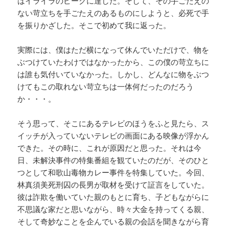
はイライラのピークに達した。そして、その手ごたえの
ない苛立ちを手ごたえのあるものにしようと、必死で手
を振りかざした。そこで初めて我に返った。
実際には、僕はただ横になって休んでいただけで、物を
ぶつけていたわけではなかったから、この僕の苛立ちに
は誰も気付いていなかった。しかし、どんなに物をぶつ
けてもこの取れない苛立ちは一体何だったのだろう
か・・・。
そう思って、そこにあるテレビのほうをふと見たら、ス
イッチが入っていないテレビの画面にある映像が浮かん
できた。その時に、これが原因だと思った。それは今
日、未解決事件の特集番組を観ていたのだが、そのひと
つとして和歌山毒物カレー事件を特集していた。今回、
林真須美死刑囚の長男が取材を受けて証言をしていた。
彼は詐欺を働いていた親のもとに育ち、子どもながらに
不思議な家だと思いながら、時々大金を持ってくる親、
そして奇妙なことを企んでいる親の会話を聞きながら育