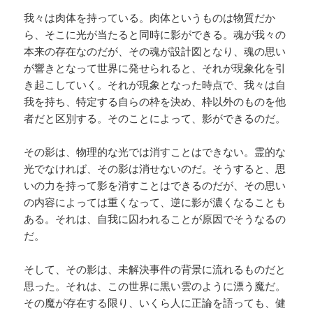
我々は肉体を持っている。肉体というものは物質だか
ら、そこに光が当たると同時に影ができる。魂が我々の
本来の存在なのだが、その魂が設計図となり、魂の思い
が響きとなって世界に発せられると、それが現象化を引
き起こしていく。それが現象となった時点で、我々は自
我を持ち、特定する自らの枠を決め、枠以外のものを他
者だと区別する。そのことによって、影ができるのだ。
その影は、物理的な光では消すことはできない。霊的な
光でなければ、その影は消せないのだ。そうすると、思
いの力を持って影を消すことはできるのだが、その思い
の内容によっては重くなって、逆に影が濃くなることも
ある。それは、自我に囚われることが原因でそうなるの
だ。
そして、その影は、未解決事件の背景に流れるものだと
思った。それは、この世界に黒い雲のように漂う魔だ。
その魔が存在する限り、いくら人に正論を語っても、健