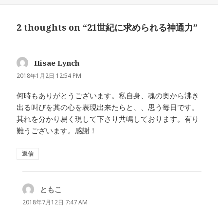
日:
者
ゴ
リ
2 thoughts on “21世紀に求められる神通力”
ー
Hisae Lynch
よ
り:
2018年1月2日 12:54 PM
何時もありがとうございます。私自身、魂の奥から沸き
出る叫びを其の心を表現出来たらと、、思う毎日です。
其れを分かり易く現して下さり共鳴しております。有り
難うございます。感謝！
返信
ともこ
よ
り:
2018年7月12日 7:47 AM