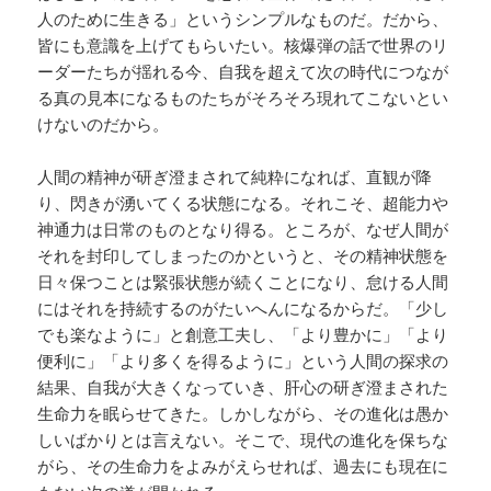
人のために生きる」というシンプルなものだ。だから、
皆にも意識を上げてもらいたい。核爆弾の話で世界のリ
ーダーたちが揺れる今、自我を超えて次の時代につなが
る真の見本になるものたちがそろそろ現れてこないとい
けないのだから。
人間の精神が研ぎ澄まされて純粋になれば、直観が降
り、閃きが湧いてくる状態になる。それこそ、超能力や
神通力は日常のものとなり得る。ところが、なぜ人間が
それを封印してしまったのかというと、その精神状態を
日々保つことは緊張状態が続くことになり、怠ける人間
にはそれを持続するのがたいへんになるからだ。「少し
でも楽なように」と創意工夫し、「より豊かに」「より
便利に」「より多くを得るように」という人間の探求の
結果、自我が大きくなっていき、肝心の研ぎ澄まされた
生命力を眠らせてきた。しかしながら、その進化は愚か
しいばかりとは言えない。そこで、現代の進化を保ちな
がら、その生命力をよみがえらせれば、過去にも現在に