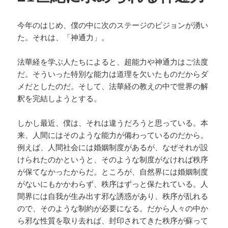
今年のはじめ、僕の中に次のステージのビジョンが湧い
た。それは、「神通力」。
法華経を学ぶ人たちによると、超能力や神通力はご法度
だ。そういった特別な能力は道理を欠いたものだからダ
メだとしたのだ。そして、法華経の教えの中で世界の解
釈を完結しようとする。
しかし最近、僕は、それは違うだろうと思っている。本
来、人間にはそのような能力が備わっているのだから。
例えば、人間社会には婚姻制度があるが、なぜそれが設
けられたのかというと、そのような制度がなければ秩序
が保てなかったからだ。ところが、自然界には婚姻制度
がないにもかかわらず、秩序はずっと保たれている。人
間界には自我が生み出す邪な誘惑があり、秩序が乱れる
ので、そのような制約が必要になる。だから人々の中か
ら邪な性質を取り去れば、封印されてきた秩序が蘇って