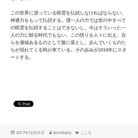
この世界に漂っている暗雲を払拭しなければならない。
神通力をもって払拭する。僕一人の力では世の中すべて
の暗雲を払拭することはできないし、今はそういった一
人の力に頼る時代でもない。この悟りを人々に伝え、自
らを価値あるものとして腹に落とし、歩んでいくものた
ちが現れてくる時が来ている。その歩みが2018年にスタ
ートする。
投
作
カ
2017年12月31日
konohana
こころ
稿
成
テ