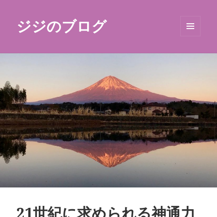
ジジのブログ
メニュ
ーとウ
ィジェ
ット
21世紀に求められる神通力