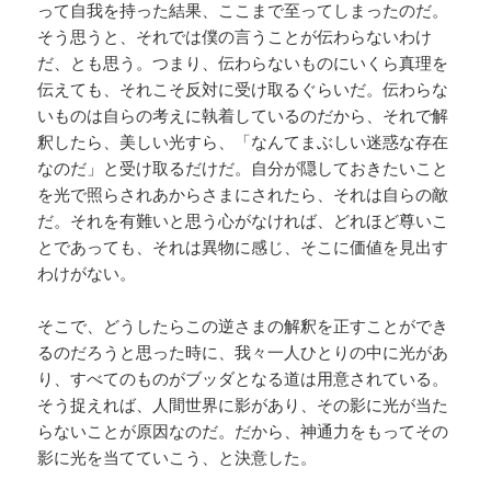
って自我を持った結果、ここまで至ってしまったのだ。
そう思うと、それでは僕の言うことが伝わらないわけ
だ、とも思う。つまり、伝わらないものにいくら真理を
伝えても、それこそ反対に受け取るぐらいだ。伝わらな
いものは自らの考えに執着しているのだから、それで解
釈したら、美しい光すら、「なんてまぶしい迷惑な存在
なのだ」と受け取るだけだ。自分が隠しておきたいこと
を光で照らされあからさまにされたら、それは自らの敵
だ。それを有難いと思う心がなければ、どれほど尊いこ
とであっても、それは異物に感じ、そこに価値を見出す
わけがない。
そこで、どうしたらこの逆さまの解釈を正すことができ
るのだろうと思った時に、我々一人ひとりの中に光があ
り、すべてのものがブッダとなる道は用意されている。
そう捉えれば、人間世界に影があり、その影に光が当た
らないことが原因なのだ。だから、神通力をもってその
影に光を当てていこう、と決意した。