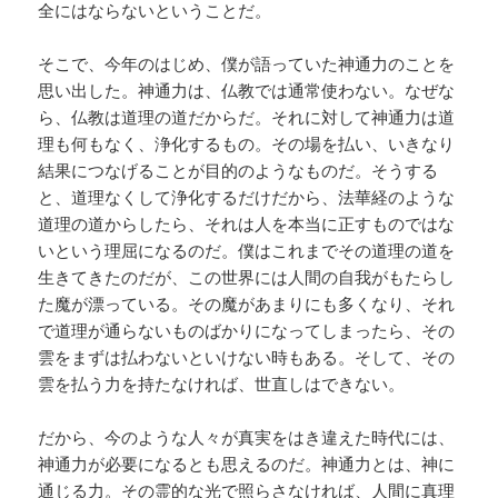
全にはならないということだ。
そこで、今年のはじめ、僕が語っていた神通力のことを
思い出した。神通力は、仏教では通常使わない。なぜな
ら、仏教は道理の道だからだ。それに対して神通力は道
理も何もなく、浄化するもの。その場を払い、いきなり
結果につなげることが目的のようなものだ。そうする
と、道理なくして浄化するだけだから、法華経のような
道理の道からしたら、それは人を本当に正すものではな
いという理屈になるのだ。僕はこれまでその道理の道を
生きてきたのだが、この世界には人間の自我がもたらし
た魔が漂っている。その魔があまりにも多くなり、それ
で道理が通らないものばかりになってしまったら、その
雲をまずは払わないといけない時もある。そして、その
雲を払う力を持たなければ、世直しはできない。
だから、今のような人々が真実をはき違えた時代には、
神通力が必要になるとも思えるのだ。神通力とは、神に
通じる力。その霊的な光で照らさなければ、人間に真理