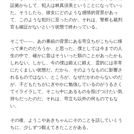
証拠からして、犯人は林真須美ということになっていっ
た。そうしたら、彼女にどのような感情的背景があっ
て、このような犯行に至ったのか。それは、警察も裁判
官も確証がないという状態で終わっている。
そこで――、あの番組の背景にある苛立ちがこちらに移
って来たのだろうか、と思った。僕としては今までの人
生の中で、確かに昔はそういった類のことがあったかも
しれない。しかし、今の僕は鍛えに鍛え、霊的には非常
にたくましい状態だ。だから、そのようなものに影響さ
れるものではない。ところが、なぜだかわからないのだ
が、子どもたちがにぎやかに勉強しているのがうるさく
てイライラして、そこら中にあるものを投げつけたい気
持ちだったのだ。それは、苛立ち以外の何ものでもな
い。
その後、ようこやあきちゃんにそのことを話していくう
ちに、少しずつ観えてきたことがある。