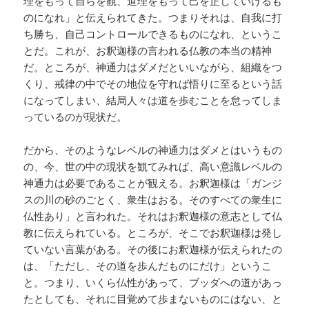
理をもって自らを観、道理をもって己を正していけるも
のになれ」と伝えられてきた。つまりそれは、自我に打
ち勝ち、自己コントロールできるものになれ、というこ
とだ。これが、お釈迦様の言われる仏教の本当の精神
だ。ところが、神通力はダメだといいながら、組織をつ
くり、戒律の中でその地位を守れば悟りに至るという話
になってしまい、結局人々は道を歩むことを怠ってしま
っているのが現状だ。
だから、そのようなレベルの神通力はダメとはいうもの
の、今、世の中の現状を観てみれば、高い意識レベルの
神通力は必要であることが観える。お釈迦様は「ガンジ
スの川の砂のごとく、衆生はおる。そのすべての衆生に
仏性あり」と言われた。それはお釈迦様の意志として仏
教に伝えられている。ところが、そこでお釈迦様は発し
ていない言葉がある。その後にお釈迦様が伝えられたの
は、「ただし、その道を歩んだものにだけ」というこ
と。つまり、いくら仏性があって、ブッダへの道があっ
たとしても、それに目覚めて歩まないものにはない、と