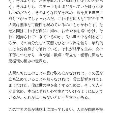
う。それよりも、お酒を飲んでいるほうが楽しいのだろ
う。それよりも、ステーキを山ほど食べていたほうが楽
しいのだろう。そのような快楽を求め、欲を貪る世界に
成り下がってしまったのだ。これほど広大な宇宙の中で
人間は無限な可能性を秘めているのにもかかわらず、な
ぜ人間はこれほど自我に溺れ、お金や物を追いかけ、そ
れに翻弄されて生きているのか。良い世の中を創るどこ
ろか、その自分たちの実態でひどい世界を創り、最終的
には自分自身まで陥れている。それが結果を生み、次の
子孫につながり、今や嘘・欺瞞・苛立ち・犯罪に満ちた
悪循環の極みの世界だ。
人間たちにこのことを受け取る心がなければ、その雲が
立ち込めていることを知らなければ、雲に影響されてし
まうだけだ。僕は世の中を良くするために、そして人々
が目覚め、本当に晴れた心で生きていけるように伝えて
いるが、それが伝わらないという苛立ちがある。
この世界の影が地球上に漂ってしまい、人間が肉体を持