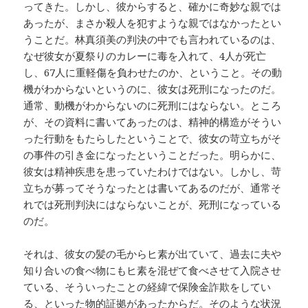
ってきた。しかし、彼からすると、確かに奇妙な親では
あったが、まさか殺人を犯すような親ではなかったとい
うことだ。林真須美の判決の中でも言われているのは、
なぜ彼女が夏祭りのカレーに毒を入れて、4人が死亡
し、67人に重軽傷を負わせたのか、ということ。その動
機がわからないというのに、彼女は死刑になったのだ。
通常、動機がわからないのに死刑にはならない。ところ
が、その資料に書いてあったのは、精神的構造がそうい
った行動をもたらしたということで、彼女の苛立ちがそ
の事件の引き金になったということだった。明らかに、
彼女は精神疾患を患っていたわけではない。しかし、苛
立ちが募ってそうなったとは書いてあるのだが、通常そ
れでは死刑判決にはならないことが、死刑になっている
のだ。
それは、彼女の髪の毛からヒ素が出ていて、過去に夫や
知り合いの食べ物にもヒ素を混ぜて食べさせて入院させ
ている、そういったことの経緯で保険金詐欺をしてい
る、といった物的証拠があったからだ。そのような状況