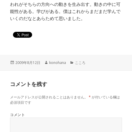
われがそちらの方向への動きを生み出す。動きの中に可
能性がある。学びがある。僕はこれからまだまだ学んで
いくのだなとあらためて思いました。
投
作
カ
2009年8月12日
konohana
こころ
稿
成
テ
日:
者
ゴ
リ
コメントを残す
ー
メールアドレスが公開されることはありません。
*
が付いている欄は
必須項目です
コメント