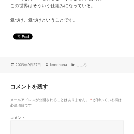
この世界はそういう仕組みになっている。
気づけ、気づけということです。
投
作
カ
2009年9月27日
konohana
こころ
稿
成
テ
日:
者
ゴ
リ
コメントを残す
ー
メールアドレスが公開されることはありません。
*
が付いている欄は
必須項目です
コメント