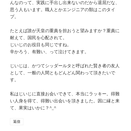
んなのって、実践に手出し出来ないのだから退屈だな、
思う人もいます。職人とかエンジニアの類はこのタイ
プ。
たとえば誰が天皇の重責を担おうと望みますか？重責に
耐えて、国民を心配されて。
じいじのお役目も同じですね。
辛かろう、有難い、って泣けてきます。
じいじは、かつてシッダールタと呼ばれた賢き者の友人
として、一般の人間ともどんどん関わって頂きたいで
す。
私はじいじに直接お会いできて、本当にラッキー。得難
い人身を得て、得難い出会いを頂きました。因に縁と来
て、果実はいかに？^_^
返信