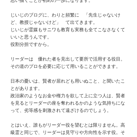
思い描くことが初めの一歩になります。
じいじのブログに、わりと頻繁に 「先生じゃないけ
ど、教授じゃないけど」 て出てきます。
じいじが霊媒もサニワも教育も実務も全てこなさなくて
いいと思うんです。
役割分担ですから。
リーダーは 優れた者を見出して要所で活用する役目。
その道のプロを必要に応じて用いることができます。
日本の憂いは、賢者が居れども用いぬこと、と聞いたこ
とがあります。
政治家のようなお金や権力を欲して上に立つ人は、賢者
を見るとリーダーの座を奪われるかのような気持ちにな
って、劣等感を刺激されて遠ざけるのでしょう。
とはいえ、誰もがリーダー役を望むとは限りません。高
級霊と同じで、リーダーは見守りや方向性を示す役。そ