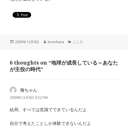
投
作
カ
2009年12月9日
konohana
こころ
稿
成
テ
日:
者
ゴ
リ
6 thoughts on “地球が成長している～あなた
ー
が主役の時代”
海ちゃん
よ
り:
2009年12月9日 9:22 PM
結局、すべては意識でできているんだよ
自分で考えたことしか体験できないんだよ