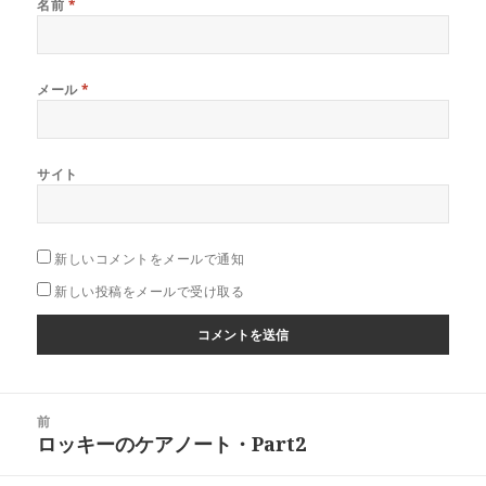
名前
*
メール
*
サイト
新しいコメントをメールで通知
新しい投稿をメールで受け取る
投
前
稿
ロッキーのケアノート・Part2
前
ナ
の
ビ