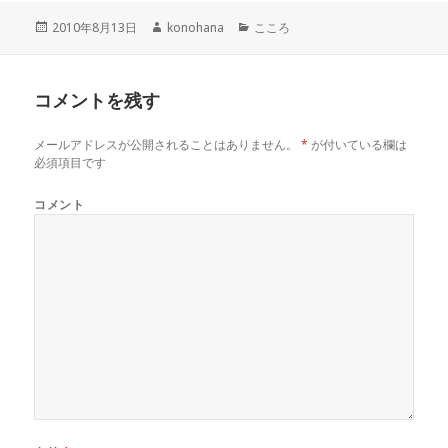
投
作
カ
2010年8月13日
konohana
こころ
稿
成
テ
日:
者
ゴ
リ
コメントを残す
ー
メールアドレスが公開されることはありません。
*
が付いている欄は
必須項目です
コメント