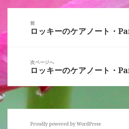
投
稿
前
ロッキーのケアノート・Par
ナ
前
ビ
の
ゲ
投
ー
稿:
次ページへ
シ
ロッキーのケアノート・Par
次
ョ
の
ン
投
稿:
Proudly powered by WordPress