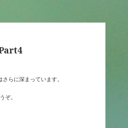
rt4
。
はさらに深まっています。
うぞ。