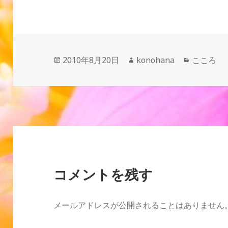
投
作
カ
2010年8月20日
konohana
こころ
稿
成
テ
日:
者
ゴ
リ
ー
コメントを残す
メールアドレスが公開されることはありません