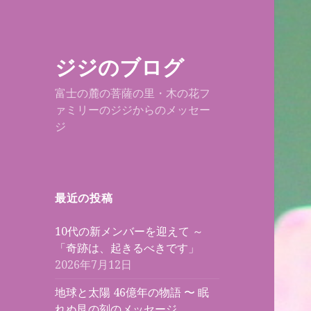
ジジのブログ
富士の麓の菩薩の里・木の花フ
ァミリーのジジからのメッセー
ジ
最近の投稿
10代の新メンバーを迎えて ～
「奇跡は、起きるべきです」
2026年7月12日
地球と太陽 46億年の物語 〜 眠
れぬ艮の刻のメッセージ