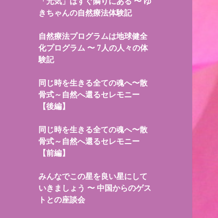
「元気」はすぐ隣りにある 〜 ゆ
きちゃんの自然療法体験記
自然療法プログラムは地球健全
化プログラム 〜 7人の人々の体
験記
同じ時を生きる全ての魂へ〜散
骨式～自然へ還るセレモニー
【後編】
同じ時を生きる全ての魂へ〜散
骨式～自然へ還るセレモニー
【前編】
みんなでこの星を良い星にして
いきましょう 〜 中国からのゲス
トとの座談会