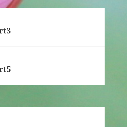
t3
t5