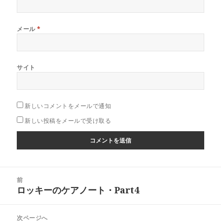
メール
*
サイト
新しいコメントをメールで通知
新しい投稿をメールで受け取る
投
前
稿
ロッキーのケアノート・Part4
前
ナ
の
ビ
投
次ページへ
ゲ