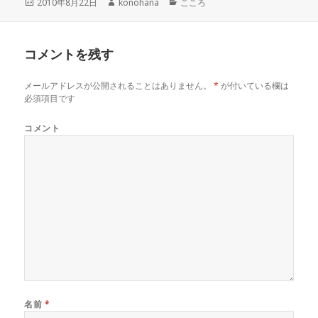
投
作
カ
2010年8月22日
konohana
こころ
稿
成
テ
日:
者
ゴ
リ
コメントを残す
ー
メールアドレスが公開されることはありません。
*
が付いている欄は
必須項目です
コメント
名前
*