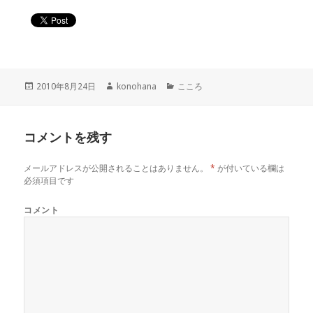
投
作
カ
2010年8月24日
konohana
こころ
稿
成
テ
日:
者
ゴ
リ
コメントを残す
ー
メールアドレスが公開されることはありません。
*
が付いている欄は
必須項目です
コメント