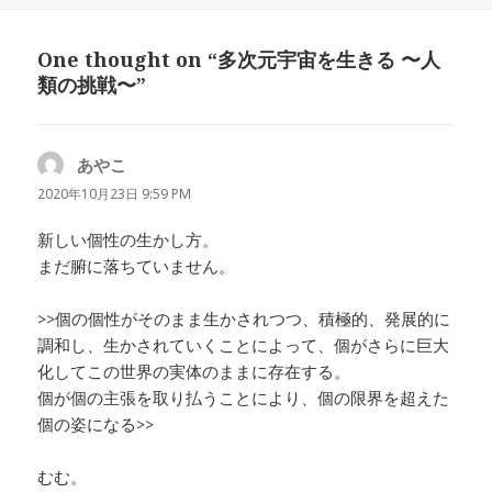
日:
者
ゴ
リ
One thought on “多次元宇宙を生きる 〜人
ー
類の挑戦〜”
あやこ
よ
り:
2020年10月23日 9:59 PM
新しい個性の生かし方。
まだ腑に落ちていません。
>>個の個性がそのまま生かされつつ、積極的、発展的に
調和し、生かされていくことによって、個がさらに巨大
化してこの世界の実体のままに存在する。
個が個の主張を取り払うことにより、個の限界を超えた
個の姿になる>>
むむ。