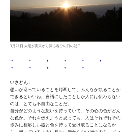
3月21日 太陽が真東から昇る春分の日の朝日
＊ ＊ ＊ ＊ ＊ ＊
＊ ＊ ＊ ＊ ＊
いさどん：
想いが巡っていることを録画して、みんなが観ることが
できるといいね。言語にしたことしか人には伝わらない
のは、とても不自由なことだ。
自分がどのような想いを持っていて、その心の色がどん
な色か。それを伝えようと思っても、人はそれぞれその
歩みに相応しい器と色を持って受け取ることになるか
ら。想っているように相手に伝わらない胸の内を、パッ