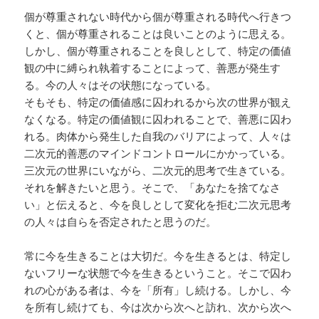
個が尊重されない時代から個が尊重される時代へ行きつ
くと、個が尊重されることは良いことのように思える。
しかし、個が尊重されることを良しとして、特定の価値
観の中に縛られ執着することによって、善悪が発生す
る。今の人々はその状態になっている。
そもそも、特定の価値感に囚われるから次の世界が観え
なくなる。特定の価値観に囚われることで、善悪に囚わ
れる。肉体から発生した自我のバリアによって、人々は
二次元的善悪のマインドコントロールにかかっている。
三次元の世界にいながら、二次元的思考で生きている。
それを解きたいと思う。そこで、「あなたを捨てなさ
い」と伝えると、今を良しとして変化を拒む二次元思考
の人々は自らを否定されたと思うのだ。
常に今を生きることは大切だ。今を生きるとは、特定し
ないフリーな状態で今を生きるということ。そこで囚わ
れの心がある者は、今を「所有」し続ける。しかし、今
を所有し続けても、今は次から次へと訪れ、次から次へ