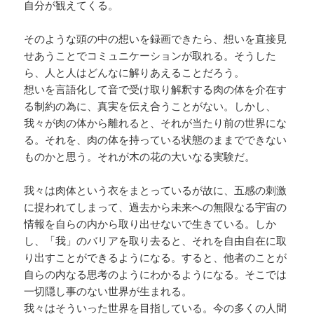
自分が観えてくる。
そのような頭の中の想いを録画できたら、想いを直接見
せあうことでコミュニケーションが取れる。そうした
ら、人と人はどんなに解りあえることだろう。
想いを言語化して音で受け取り解釈する肉の体を介在す
る制約の為に、真実を伝え合うことがない。しかし、
我々が肉の体から離れると、それが当たり前の世界にな
る。それを、肉の体を持っている状態のままでできない
ものかと思う。それが木の花の大いなる実験だ。
我々は肉体という衣をまとっているが故に、五感の刺激
に捉われてしまって、過去から未来への無限なる宇宙の
情報を自らの内から取り出せないで生きている。しか
し、「我」のバリアを取り去ると、それを自由自在に取
り出すことができるようになる。すると、他者のことが
自らの内なる思考のようにわかるようになる。そこでは
一切隠し事のない世界が生まれる。
我々はそういった世界を目指している。今の多くの人間