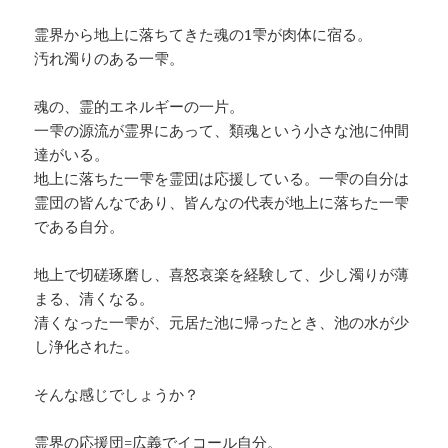
霊界から地上に落ちてきた魂の1雫が肉体に宿る。
汚れ濁りのある一雫。
魂の、霊的エネルギーの一片。
一雫の源流が霊界にあって、類魂という小さな池に仲間
達がいる。
地上に落ちた一雫を霊団は応援している。一雫の自分は
霊団の皆んなであり、皆んなの代表が地上に落ちた一雫
である自分。
地上で切磋琢磨し、喜怒哀楽を経験して、少し濁りが薄
まる、清くなる。
清くなった一雫が、元居た池に帰ったとき、池の水が少
し浄化された。
そんな感じでしょうか？
霊界の応援団=広義でイコール自分。