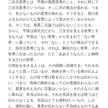
二次元世界とは、平面の善悪思考のこと。それに対して
三次元思考というのは、そこに天の視点が加わる。つま
り、見えないものの思考が加わる。そうすると、形の見
えるものがどんな背景によって現されているかがわか
る。そこでは、善悪二元論では語らないことになる。
さらに、宇宙は四次元だから、三次元を見える世界とす
るならば、宇宙は「ない世界」から生まれて「ない世
界」に還っていく。その「ない」ところの視点ができる
と、四次元思考になる。それは、解説のない世界。その
世界に出会ったものが、ただ「ああそうなんだ」と納得
するだけの世界。
21世紀を生きる人々は、その段階へ到達する。それを伝
えようと思ってはいるが、肉体を持っている者が伝えよ
うとすると、心の目で受け取る人にしかそれは伝わらな
い。つまり、肉体の制約があって心が直接伝わらないの
だ。真実を伝えるのに言葉はいらない。その人なりに感
じ取れば、本当は伝わる。それを言語を使えば使うほど
伝わらなくなる。言語はとても便利がいいもの。しか
し、便利が故に、真実が伝わらない不自由なものでもあ