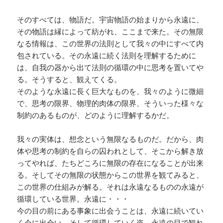
そのすべては、物語だ。宇宙物語の始まりから永遠に、
その物語は縁によって紡がれ、ここまで来た。その無限
なる情報は、この世界の法則として我々の中にすべて内
包されている。その永遠に続く法則を理解するために
は、自我の器から出て法則の循環の中に思考を置いてや
る。そうすると、観えてくる。
そのような永遠に長く巨大なものを、我々のように微細
で、思考の限界、物理的肉体の限界、そういった様々な
制約のあるものが、どのように理解するかだ。
我々の実体は、想念という無限なるものだ。だから、肉
体や思考の制約を自らの囚われとして、そこから解き放
ってやれば、たちどころに無限の存在になることが出来
る。そしてその無限の状態からこの世界を観てみると、
この世界の仕組みが解る。それは永遠なるものの永遠が
循環している世界。永遠に・・・
今の目の前にある事象に出会うことは、永遠に続いてい
く今に出会い、そして循環していく姿。永遠の目で観れ