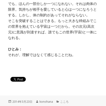
でも、ほんの一部分しか一つになれない。それは肉体の
限界。気持ちが相手を愛していると心は一つになろうと
する。しかし、体の制約があってそれがならない。
そこを突破することはできる。もっと大きな枠組みでこ
の世界を抱えている宇宙は一つだから。その次元(高次
元)に意識が到達すれば、誰でもこの世界(宇宙)と一体に
なれる。
ひとみ：
それが、理解ではなくて感じることだね。
投
作
カ
2014年3月23日
konohana
こころ
稿
成
テ