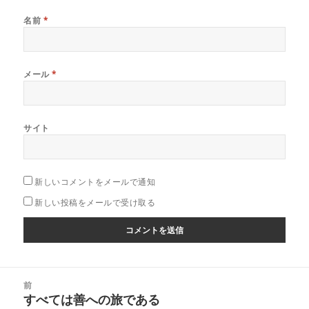
名前
*
メール
*
サイト
新しいコメントをメールで通知
新しい投稿をメールで受け取る
投
前
稿
すべては善への旅である
前
ナ