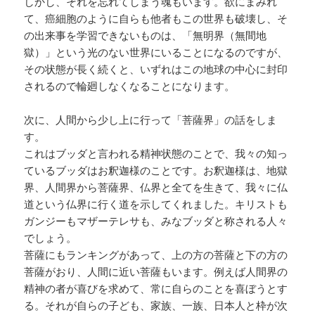
しかし、それを忘れてしまう魂もいます。欲にまみれ
て、癌細胞のように自らも他者もこの世界も破壊し、そ
の出来事を学習できないものは、「無明界（無間地
獄）」という光のない世界にいることになるのですが、
その状態が長く続くと、いずれはこの地球の中心に封印
されるので輪廻しなくなることになります。
次に、人間から少し上に行って「菩薩界」の話をしま
す。
これはブッダと言われる精神状態のことで、我々の知っ
ているブッダはお釈迦様のことです。お釈迦様は、地獄
界、人間界から菩薩界、仏界と全てを生きて、我々に仏
道という仏界に行く道を示してくれました。キリストも
ガンジーもマザーテレサも、みなブッダと称される人々
でしょう。
菩薩にもランキングがあって、上の方の菩薩と下の方の
菩薩がおり、人間に近い菩薩もいます。例えば人間界の
精神の者が喜びを求めて、常に自らのことを喜ぼうとす
る。それが自らの子ども、家族、一族、日本人と枠が次