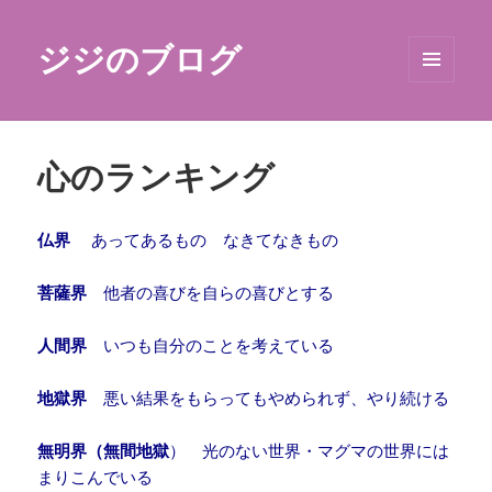
ジジのブログ
メニュ
ーとウ
ィジェ
ット
心のランキング
仏界
あってあるもの なきてなきもの
菩薩界
他者の喜びを自らの喜びとする
人間界
いつも自分のことを考えている
地獄界
悪い結果をもらってもやめられず、やり続ける
無明界（無間地獄
） 光のない世界・マグマの世界には
まりこんでいる