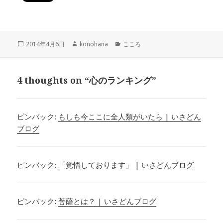
投
作
カ
2014年4月6日
konohana
こころ
稿
成
テ
日:
者
ゴ
リ
4 thoughts on “心のランキング”
ー
ピンバック:
もしも今ここに全人類がいたら | いさどん
ブログ
ピンバック:
「覚悟しております」 | いさどんブログ
ピンバック:
菩薩とは？ | いさどんブログ