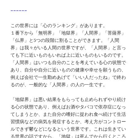
−−−−−−
この世界には「心のランキング」があります。
１番下から「無明界」「地獄界」「人間界」「菩薩界」
「仏界」と5つの段階に割ることができます。「人間
界」は我々がいる人間の世界ですが、「人間界」と言っ
ても下に近いものもいれば上に近いものもいるのです。
「人間界」はいつも自分のことを考えている心の状態で
あり、自分や自分に近いものの健康や幸せを願うもの、
例えば会社で一生勤めあげて「いい人だったね」で終わ
るのが、一般的な「人間界」の人の一生です。
「地獄界」は悪い結果をもらっても止められずやり続け
る心の状態であり、例えばお酒やタバコで依存症になっ
てしまうとか、また自分の嗜好に捉われ食べ続けて生活
習慣病などの病気を発症するとか、考え方がコントロー
ルできず鬱などになるという世界です。これは生きてい
る世界の話ですから、「地獄」は死んでから行くところ