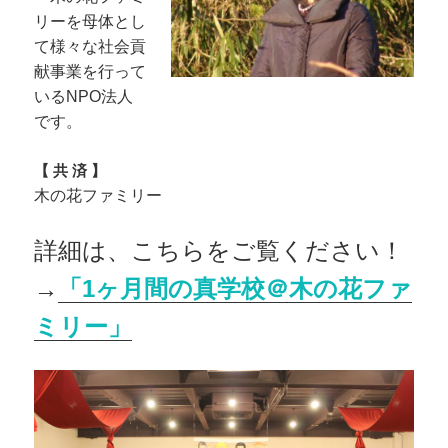
リーを母体とし
て様々な社会貢
献事業を行って
いるN
PO法人
です。
【 共 済 】
木の花ファミリー
詳細は、こちらをご覧ください！
→
「1ヶ月間の真学校＠木の花ファ
ミリー」