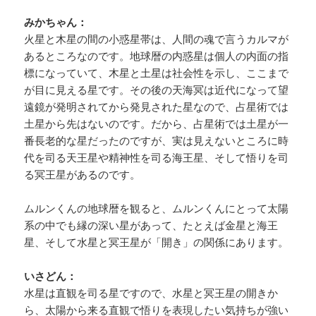
みかちゃん：
火星と木星の間の小惑星帯は、人間の魂で言うカルマが
あるところなのです。地球暦の内惑星は個人の内面の指
標になっていて、木星と土星は社会性を示し、ここまで
が目に見える星です。その後の天海冥は近代になって望
遠鏡が発明されてから発見された星なので、占星術では
土星から先はないのです。だから、占星術では土星が一
番長老的な星だったのですが、実は見えないところに時
代を司る天王星や精神性を司る海王星、そして悟りを司
る冥王星があるのです。
ムルンくんの地球暦を観ると、ムルンくんにとって太陽
系の中でも縁の深い星があって、たとえば金星と海王
星、そして水星と冥王星が「開き」の関係にあります。
いさどん：
水星は直観を司る星ですので、水星と冥王星の開きか
ら、太陽から来る直観で悟りを表現したい気持ちが強い