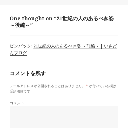
稿
成
テ
日:
者
ゴ
リ
One thought on “21世紀の人のあるべき姿
ー
～後編～”
ピンバック:
21世紀の人のあるべき姿 ～前編～ | いさど
んブログ
コメントを残す
メールアドレスが公開されることはありません。
*
が付いている欄は
必須項目です
コメント