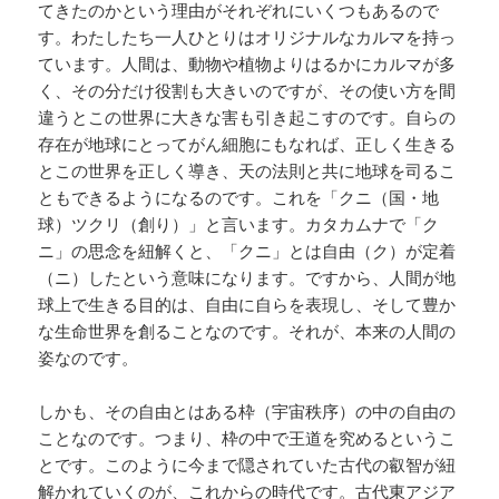
てきたのかという理由がそれぞれにいくつもあるので
す。わたしたち一人ひとりはオリジナルなカルマを持っ
ています。人間は、動物や植物よりはるかにカルマが多
く、その分だけ役割も大きいのですが、その使い方を間
違うとこの世界に大きな害も引き起こすのです。自らの
存在が地球にとってがん細胞にもなれば、正しく生きる
とこの世界を正しく導き、天の法則と共に地球を司るこ
ともできるようになるのです。これを「クニ（国・地
球）ツクリ（創り）」と言います。カタカムナで「ク
ニ」の思念を紐解くと、「クニ」とは自由（ク）が定着
（ニ）したという意味になります。ですから、人間が地
球上で生きる目的は、自由に自らを表現し、そして豊か
な生命世界を創ることなのです。それが、本来の人間の
姿なのです。
しかも、その自由とはある枠（宇宙秩序）の中の自由の
ことなのです。つまり、枠の中で王道を究めるというこ
とです。このように今まで隠されていた古代の叡智が紐
解かれていくのが、これからの時代です。古代東アジア