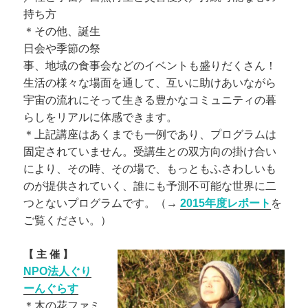
持ち方
＊その他、誕生
日会や季節の祭
事、
地域の食事会などのイベントも盛りだくさん！
生活の様々な場面を通して、
互いに助けあいながら
宇宙の流れにそって生きる豊かなコミュニテ
ィの暮
らしをリアルに体感できます。
＊上記講座はあくまでも一例であり、
プログラムは
固定されていません。
受講生との双方向の掛け合い
により、その時、その場で、
もっともふさわしいも
のが提供されていく、
誰にも予測不可能な世界に二
つとないプログラムです。
（→
2015年度レポー
ト
を
ご覧ください。）
【 主 催 】
NPO法人ぐり
ーんぐらす
＊
木の花ファミ