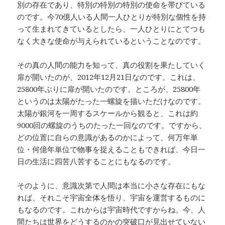
別の存在であり、特別の特別の特別の使命を帯びている
のです。今70億人いる人間一人ひとりが特別な個性を持
って生まれてきているとしたら、一人ひとりにとてつも
なく大きな使命が与えられているということなのです。
その真の人間の能力を知って、真の役割を果たしていく
扉が開いたのが、2012年12月21日なのです。これは、
25800年ぶりに扉が開いたのです。ところが、25800年
というのは太陽がたった一螺旋を描いただけなのです。
太陽が銀河を一周するスケールから観ると、これは約
9000回の螺旋のうちのたった一回なのです。ですから、
どの位置に自らの意識があるのかによって、何万年単
位・何億年単位で物事を捉えることもできれば、今日一
日の生活に四苦八苦することにもなるのです。
そのように、意識次第で人間は本当に小さな存在にもな
れば、それこそ宇宙全体を悟り、宇宙を運営するものに
もなるのです。これからは宇宙時代ですからね。今、人
間たちは世界をどうするのかの突破口が見出せていない