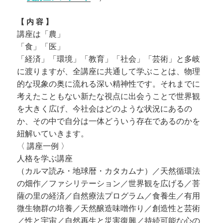
【 内 容 】
講座は「農」
「食」「医」
「経済」「環境」「教育」「社会」「
芸術」と多岐
に渡りますが、全講座に共通して学ぶことは、
物理
的な現象の奥に流れる深い精神性です。
それまでに
考えたこともない新たな視点に出会うことで世界観
を大
きく広げ、今社会はどのような状況にあるの
か、
その中で自分は一体どういう存在であるのかを
紐解いていきます。
〈 講座一例 〉
人格を学ぶ講座
（カルマ読み・地球暦・カタカムナ）／天然循環法
の畑作／
ファシリテーション／世界観を広げる／菩
薩の里の経済／
自然療法プログラム／食養生／有用
微生物群の培養／
天然醸造味噌作り／創造性と芸術
／性と宇宙／
自然再生と災害復興／持続可能な心の