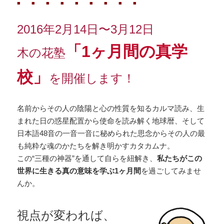
■ ■ ■ ■ ■ ■ ■ ■ ■
2016年2月14日〜3月12日
「1ヶ月間の真学
木の花塾
校」
を開催します！
名前からその人の陰陽と心の性質を知るカルマ読み、生
まれた日の惑星配置から使命を読み解く地球暦、そして
日本語48音の一音一音に秘められた思念からその人の最
も純粋な魂のかたちを解き明かすカタカムナ。
この“三種の神器”を通して自らを紐解き、
私たちがこの
世界に生きる真の意味を学ぶ1ヶ月間
を過ごしてみませ
んか。
視点が変われば、