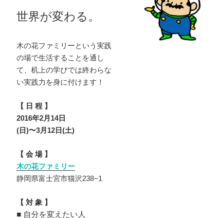
世界が変わる。
木の花ファミリーという実践
の場で生活することを通し
て、机上の学びでは終わらな
い実践力を身に付けます！
【 日 程 】
2016年2月14日
(日)〜3月12日(土)
【 会 場 】
木の花ファミリー
静岡県富士宮市猫沢238−1
【 対 象 】
■ 自分を変えたい人