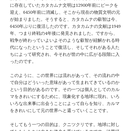
に存在していたカタカムナ文明は12900年前にピークを
迎え、6450年前に消滅し、そこから現在の物質文明の元
が始まりました。そうすると、カタカムナの叡智は今、
6450年ぶりに復活したのです。カタカムナの文献は1949
年、つまり終戦の4年後に発見されました。ですから、
戦争が終わっていよいよそのような叡智が紐解かれる時
代になったということで復活し、そしてそれがある人た
ちによって研究され、今それが世の中に広がる段階に入
ったのです。
このように、この世界には流れがあって、その流れの中
で自分はどういった意味があって生まれてきているのか
という目的があるのです。その一つは個人としてのカル
マをきれいにするために、現象化する地球に現れ、いろ
いろな出来事に出会うことによって自らを知り、カルマ
をきれいにして元の世界へと還っていくことです。
そしてもう一つの目的は、クニツクリです。地球に対し