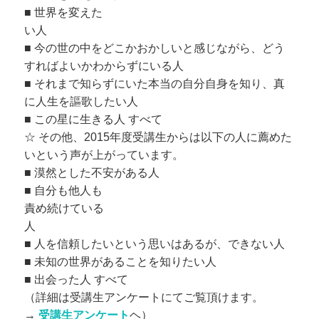
■ 世界を変えた
い人
■ 今の世の中をどこかおかしいと感じながら、
どう
すればよいかわからずにいる人
■ それまで知らずにいた本当の自分自身を知り、
真
に人生を謳歌したい人
■ この星に生きる人 すべて
☆ その他、
2015年度受講生からは以下の人に薦めた
いという声が上がって
います。
■ 漠然とした不安がある人
■ 自分も他人も
責め続けている
人
■ 人を信頼したいという思いはあるが、できない人
■ 未知の世界があることを知りたい人
■ 出会った人 すべて
（詳細は受講生アンケートにてご覧頂けます。
→
受講生アンケー
ト
ヘ）