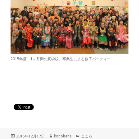
2015年度「1ヶ月間の真学校」卒業生による修了パーティー
投
作
カ
2015年12月17日
konohana
こころ