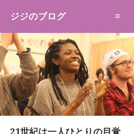
ジジのブログ
メニュ
ーとウ
ィジェ
ット
21世紀は一人ひとりの目覚