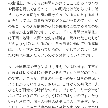
の生活上、ゆっくりと時間をかけてここにあるノウハウ
や情報を提供できるのは、この期間だけだからです。通
常、もっと重症な心身の病を持っている人に対する取り
組みとしては、自然療法プログラムがあるのですが、そ
の場合、その人が病気の状態を健康に回復するまでの取
り組みが主な目的です。しかし、「１ヶ月間の真学校」
は宇宙・地球・人類の歴史を紐解き、現在わたしたちが
どのような時代にいるのか、自分自身に働いている感情
はどういう構造になっているのか、そしてどのように新
たな時代を迎えたらいいのかを分析していくのです。
今、地球規模で行き詰まりを迎えている現状は、宇宙的
に言えば切り替え時が来ているのですから当然のことな
のです。ところが、世界のリーダーの多くはその原因が
よくわかっていません。さらに、これからの時代は一人
ひとりが目覚める時代なのです。ですから、リーダーが
現れて新たな時代にいざなう時代ではないのです。そう
いった意味で、個人の損得の延長にこの世界を何とかし
たいとか、自らの苦痛の延長に改善を求めていくのでは