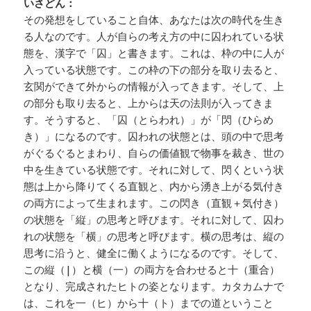
いさどん：
その発想をしていること自体、あなたは次の時代を生き
る人なのです。人が自らの考え方の中に囚われている状
態を、漢字で「囚」と書きます。これは、枠の中に人が
入っている状態です。この枠の下の部分を取り去ると、
玄関ができて外からの情報が入ってきます。そして、上
の部分も取り去ると、上からは天の法則が入ってきま
す。そうすると、「囚（とらわれ）」が「閃（ひらめ
き）」になるのです。囚われの状態とは、頭の中で思考
がぐるぐるとまわり、自らの価値観で物事を裁き、世の
中を生きている状態です。それに対して、閃くという状
態は上から降りてくる直観と、内から湧き上がる気付き
の両方によって生まれます。この閃き（直観＋気付き）
の状態を「縦」の思考と呼びます。それに対して、囚わ
れの状態を「横」の思考と呼びます。横の思考は、縦の
思考に沿うと、健全に働くようになるのです。そして、
この縦（|）と横（一）の両方を合わせると十（重合）
となり、完成されたヒトの姿となります。カタカムナで
は、これを一（ヒ）から十（ト）までの道ということ