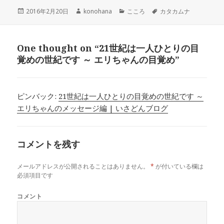
投
作
カ
タ
2016年2月20日
konohana
こころ
カタカムナ
稿
成
テ
グ
日:
者
ゴ
リ
One thought on “21世紀は一人ひとりの目
ー
覚めの世紀です ～ エリちゃんの目覚め”
ピンバック:
21世紀は一人ひとりの目覚めの世紀です ～
エリちゃんのメッセージ編 | いさどんブログ
コメントを残す
メールアドレスが公開されることはありません。
*
が付いている欄は
必須項目です
コメント