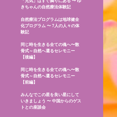
「元気」はすぐ隣りにある 〜 ゆ
きちゃんの自然療法体験記
自然療法プログラムは地球健全
化プログラム 〜 7人の人々の体
験記
同じ時を生きる全ての魂へ〜散
骨式～自然へ還るセレモニー
【後編】
同じ時を生きる全ての魂へ〜散
骨式～自然へ還るセレモニー
【前編】
みんなでこの星を良い星にして
いきましょう 〜 中国からのゲス
トとの座談会