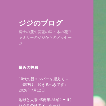
ジジのブログ
富士の麓の菩薩の里・木の花フ
ァミリーのジジからのメッセー
ジ
最近の投稿
10代の新メンバーを迎えて ～
「奇跡は、起きるべきです」
2026年7月12日
地球と太陽 46億年の物語 〜 眠
れぬ艮の刻のメッセージ