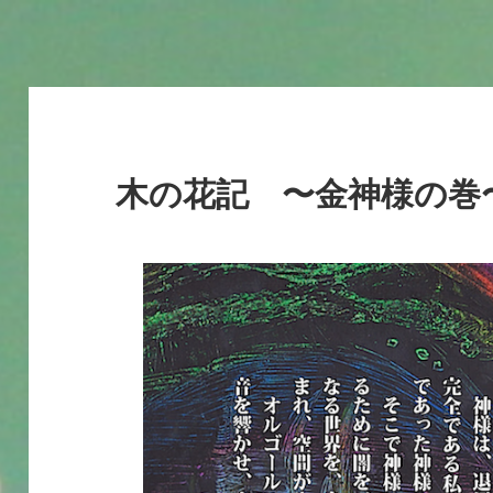
木の花記 〜金神様の巻