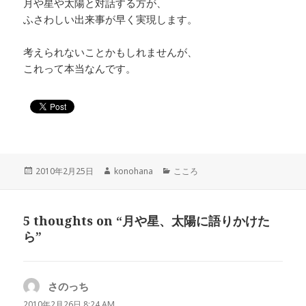
月や星や太陽と対話する方が、
ふさわしい出来事が早く実現します。
考えられないことかもしれませんが、
これって本当なんです。
投
作
カ
2010年2月25日
konohana
こころ
稿
成
テ
日:
者
ゴ
リ
5 thoughts on “月や星、太陽に語りかけた
ー
ら”
さのっち
よ
り:
2010年2月26日 8:24 AM