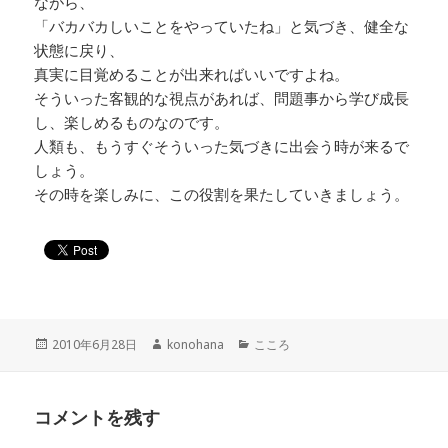
ながら、
「バカバカしいことをやっていたね」と気づき、健全な
状態に戻り、
真実に目覚めることが出来ればいいですよね。
そういった客観的な視点があれば、問題事から学び成長
し、楽しめるものなのです。
人類も、もうすぐそういった気づきに出会う時が来るで
しょう。
その時を楽しみに、この役割を果たしていきましょう。
投
作
カ
2010年6月28日
konohana
こころ
稿
成
テ
日:
者
ゴ
リ
コメントを残す
ー