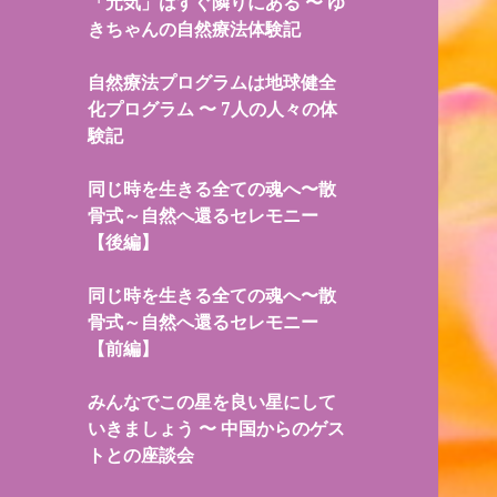
「元気」はすぐ隣りにある 〜 ゆ
きちゃんの自然療法体験記
自然療法プログラムは地球健全
化プログラム 〜 7人の人々の体
験記
同じ時を生きる全ての魂へ〜散
骨式～自然へ還るセレモニー
【後編】
同じ時を生きる全ての魂へ〜散
骨式～自然へ還るセレモニー
【前編】
みんなでこの星を良い星にして
いきましょう 〜 中国からのゲス
トとの座談会