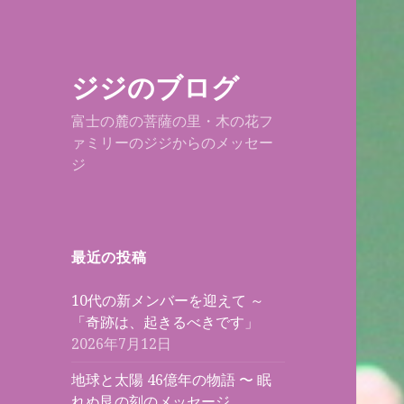
ジジのブログ
富士の麓の菩薩の里・木の花フ
ァミリーのジジからのメッセー
ジ
最近の投稿
10代の新メンバーを迎えて ～
「奇跡は、起きるべきです」
2026年7月12日
地球と太陽 46億年の物語 〜 眠
れぬ艮の刻のメッセージ