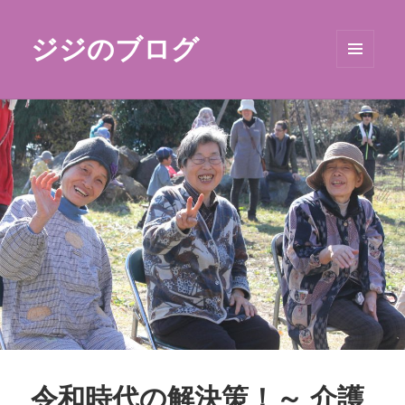
ジジのブログ
メニュ
ーとウ
ィジェ
ット
令和時代の解決策！～ 介護