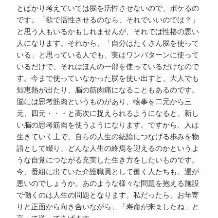
とばかり考えていては脳を活性させないので、ボケるの
です。「欲で活性させるのなら、それでいいのでは？」
と思う人もいるかもしれませんが、それでは性格の悪い
人になります。それから、「自分はたくさん脳を使って
いる」と思っている人でも、実はワンパターンに使って
いるだけで、それはほんの一部を使っているだけなので
す。今まで使っていなかった脳を使い出すと、大人でも
知恵熱が出たり、脳の筋肉痛になることもあるのです。
脳には思考筋肉というものがあり、物事を二元から三
元、四元・・・と高次に捉えられるようになると、新し
い脳の思考筋肉を使うようになります。ですから、人は
生きていく上で、自らの人生の結論につなげる歩みを物
語として綴り、どんな人生の終焉を迎えるのかというよ
うな自覚につながる充実した生き方をしたいものです。
今、番組に出ていた介護職員として働く人たちも、運が
悪いのでしょうか。あのような様々な問題を抱える施設
で働くのは人生の問題となります。私だったら、お年寄
りと正面から向き合いながら、「寿命が来ましたね」と
言って送ってあげます。