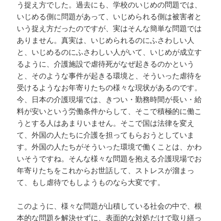
う捉え方でした。過去にも、学校のいじめの問題では、
いじめる側に問題があって、いじめられる側は被害者と
いう捉え方だったのですが、実はそんな簡単な問題では
ありません。真実は、いじめられるのにふさわしい人
と、いじめるのにふさわしい人がいて、いじめが成立す
るように、介護施設で虐待死がなぜ起きるのかという
と、そのような事件が起きる環境と、そういった虐待を
受けるようなお年寄りたちの様々な現状があるのです。
今、日本の介護現場では、きつい・勤務時間が長い・給
料が安いという労働条件からして、そこで積極的に働こ
うとする人はあまりいません。そこで国は法律を変え
て、外国の人たちに介護を担ってもらおうとしていま
す。外国の人たちがそういった環境で働くことは、かわ
いそうですね。そんな様々な問題を抱える介護現場でお
年寄りたちをこれからお世話して、ストレスが溜まっ
て、もし虐待でもしようものなら大変です。
このように、様々な問題が山積している社会の中で、根
本的な問題を解決せずに、表面的な対処だけで取り繕っ