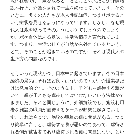
現代社会では、歳を取ると、ほとんどの人たちが介護施
設へ行き、介護をされて一生を終わっていきます。その
ときに、多くの人たちが老人性認知症、つまりボケると
いう症状を見せるようになっています。しかし、なぜ現
代人は歳を取ってそのようにボケてしまうのでしょう
か。ボケ自体はある意味、生活習慣病と言われていま
す。つまり、生活の仕方が自然から外れているというこ
とで、そのことが起きているのですが、それは現代人の
生き方の問題なのです。
そういった現状が今、日本中に起きています。今の日本
経済の景気はそれほど良くはないのですが、介護業界だ
けは発展的です。そのような中、子どもを虐待する親が
いて、親が子どもを虐待してはいけないという法律がで
きました。それと同じように、介護施設でも、施設利用
者を施設の職員が虐待するケースが頻繁に起きていま
す。これは今まで、施設の職員の側に問題がある、つま
り簡単に言うと、虐待する側が悪いのであって、虐待さ
れる側が被害者であり虐待される側に問題はない、とい