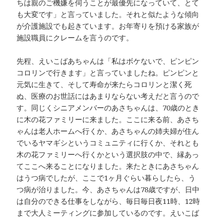
ちは親のご機嫌を伺うことが最優先になっていて、とて
も大変です」と言っていました。それと似たような傾向
が介護施設でも起きています。お年寄りを預ける家族が
施設職員にクレームを言うのです。
先程、えいこばあちゃんは「私はボケないで、ピンピン
コロリンで行きます」と言っていましたね。ピンピンと
元気に生きて、そして寿命が来たらコロリンと潔く死
ぬ、医療のお世話にはあまりならない考えだと言うので
す。同じくシニアメンバーのあさちゃんは、70歳のとき
に木の花ファミリーに来ました。ここに来る前、あさち
ゃんは老人ホームへ行くか、あさちゃんの姉夫婦が住ん
でいるヤマギシというコミュニティに行くか、それとも
木の花ファミリーへ行くかという選択肢の中で、縁あっ
てここへ来ることになりました。来たときにあさちゃん
はうつ病でしたが、ここで1ヶ月ぐらい暮らしたら、う
つ病が治りました。今、あさちゃんは78歳ですが、日中
は自分のできる仕事をしながら、毎日毎日夜11時、12時
まで大人ミーティングに参加しているのです。えいこば