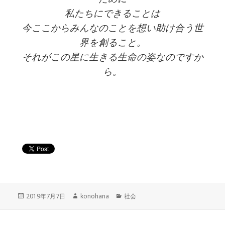
私たちにできることは
今ここからみんなのことを想い助け合う世
界を創ること。
それがこの星に生きる生命の姿なのですか
ら。
投
作
カ
2019年7月7日
konohana
社会
稿
成
テ
日:
者
ゴ
リ