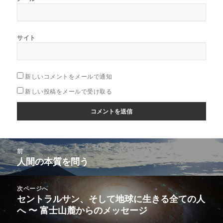
サイト
新しいコメントをメールで通知
新しい投稿をメールで受け取る
投
前
稿
人間の本質を問う
前
ナ
の
ビ
投
次ページへ
ゲ
稿:
セントラルサン、そして地球に生きる全ての人
次
ー
へ 〜 富士山麓からのメッセージ
の
シ
投