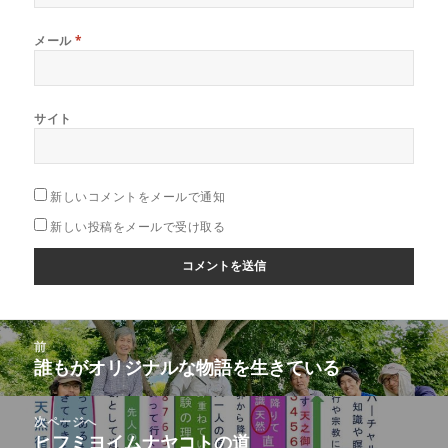
メール
*
サイト
新しいコメントをメールで通知
新しい投稿をメールで受け取る
投
前
稿
誰もがオリジナルな物語を生きている
前
ナ
の
ビ
投
次ページへ
ゲ
稿:
ヒフミヨイムナヤコトの道
次