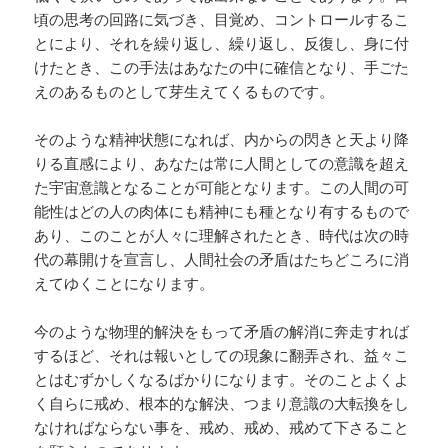
頃の思考の回路に気づき、目覚め、コントロールするこ
とにより、それを繰り返し、繰り返し、反復し、身に付
けたとき、この手法はあなたの中に確信となり、手ごた
えのあるものとして芽生えてくるものです。
そのような精神状態になれば、内からの閃きと天より降
りる直感により、あなたは常に人間としての意識を超え
た宇宙意識となることが可能となります。この人間の可
能性はどの人の肉体にも精神にも種となり有するもので
あり、このことが人々に理解されたとき、時代は次の時
代の幕開けを宣言し、人間社会の矛盾はたちどころに消
えてゆくことになります。
今のような物理的解決をもって矛盾の解消に奔走すれば
するほど、それは報いとしての現象に翻弄され、益々こ
とはむずかしくなるばかりになります。そのことよくよ
く自らに戒め、根本的な解決、つまり意識の大転換をし
なければならない事を、戒め、戒め、戒めて下さること