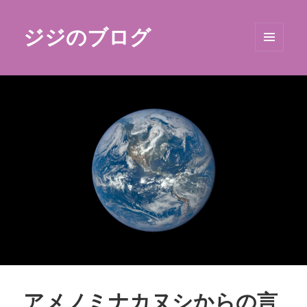
ジジのブログ
メニュ
ーとウ
ィジェ
ット
アメノミナカヌシからの言