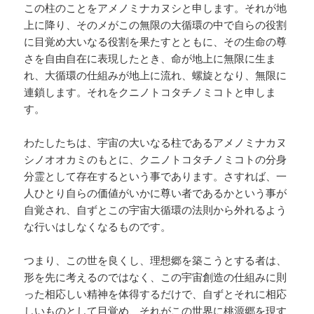
この柱のことをアメノミナカヌシと申します。それが地
上に降り、そのメがこの無限の大循環の中で自らの役割
に目覚め大いなる役割を果たすとともに、その生命の尊
さを自由自在に表現したとき、命が地上に無限に生ま
れ、大循環の仕組みが地上に流れ、螺旋となり、無限に
連鎖します。それをクニノトコタチノミコトと申しま
す。
わたしたちは、宇宙の大いなる柱であるアメノミナカヌ
シノオオカミのもとに、クニノトコタチノミコトの分身
分霊として存在するという事であります。さすれば、一
人ひとり自らの価値がいかに尊い者であるかという事が
自覚され、自ずとこの宇宙大循環の法則から外れるよう
な行いはしなくなるものです。
つまり、この世を良くし、理想郷を築こうとする者は、
形を先に考えるのではなく、この宇宙創造の仕組みに則
った相応しい精神を体得するだけで、自ずとそれに相応
しいものとして目覚め、それがこの世界に桃源郷を現す