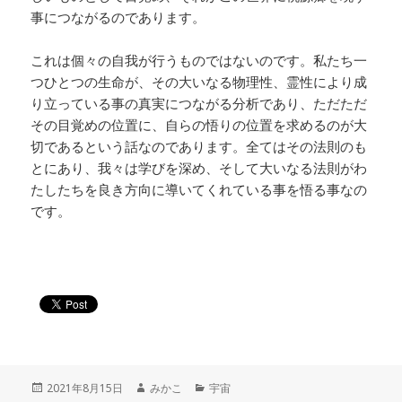
事につながるのであります。
これは個々の自我が行うものではないのです。私たち一
つひとつの生命が、その大いなる物理性、霊性により成
り立っている事の真実につながる分析であり、ただただ
その目覚めの位置に、自らの悟りの位置を求めるのが大
切であるという話なのであります。全てはその法則のも
とにあり、我々は学びを深め、そして大いなる法則がわ
たしたちを良き方向に導いてくれている事を悟る事なの
です。
投
作
カ
2021年8月15日
みかこ
宇宙