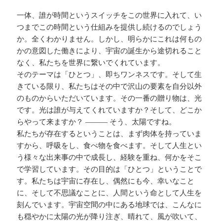
一体、誰が時間というスイッチをこの世界に入れて、い
つまでこの時間という仕組みを提供し続けるのでしょう
か。全くわかりません。しかし、明らかにこれは何もの
かの意図した働きにより、宇宙の誕生から途切れること
なく、私たちを世界に繋いでくれています。
そのテーマは「ひとつ」、即ちワンネスです。そして生
きている限り、私たちはその中で沢山の要素を自分以外
のものからいただいています。その一番の贈り物は、光
です。光は誰が与えてくれていますか？そして、どこか
らやって来ますか？ ——— そう、太陽ですね。
私たちが存在するということは、まず肉体を持っていま
すから、呼吸をし、食べ物を食べます。そして人生とい
う様々な出来事の中で成長し、経験を重ね、何かをそこ
で学習しています。その目的は「ひとつ」ということで
す。私たちは宇宙に存在し、偶然にも今、幸いなこと
に、そして不思議なことに、人間という命として人生を
刻んでいます。宇宙空間の中にある地球では、こんなに
も穏やかに太陽の光が降り注ぎ、晴れて、風が吹いて、