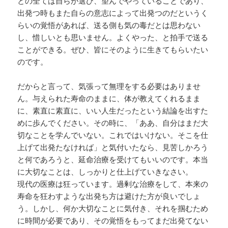
との全ては自らが選び、望んでやっていることであり、
出発つ時もまた自らの意志によって出発つのだというく
らいの覚悟があれば、送る側も気の毒だとは思わない
し、惜しいとも思いません。よくやった、と拍手で送る
ことができる。ぜひ、皆にそのように生きてもらいたい
のです。
だからと言って、気張って無理をする必要はありませ
ん。与えられた寿命のままに、体が教えてくれるまま
に、素直に素直に、いい人生だったという結論を出すた
めに歩んでください。その時に、「ああ、自分はまだ大
切なことを学んでいない。これではいけない。そこを仕
上げて出発たなければ」と気付いたなら、見苦しかろう
と何であろうと、延命治療を受けてもいいのです。本当
に大切なことは、しっかりと仕上げていきなさい。
現代の医療は狂っています。過剰な治療をして、本来の
寿命を狂わすような出発ち方は避けた方が良いでしょ
う。しかし、何か大切なことに気付き、それを掴むため
に時間が必要であり、その覚悟をもってまだ出発てない