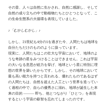
その昔、人々は自然に生かされ、自然に感謝し、そして
自然の成り立ちの中で動植物たちとひとつとなって、こ
の生命生態系の大循環を表現していました。
♪「むかしむかし」♪
しかし、21世紀も4分の1を過ぎた今、人間たちは地球を
自分たちだけのもののように扱っています。
現実に、人間たちはこの壮大な宇宙において、地球のよ
うな奇跡の星をみつけることはできません。これは宇宙
の大いなる意思が総力を挙げ、地球という星に特別に理
想の世界を築いたからです。しかし、その地球において
最も高い能力を持つと言われる、優れたものであるはず
の人間たちは、自然を超えた人工という世界を造ってい
く過程の中で、自らの優秀さに溺れ、地球が誕生した本
来の目的 ——— 即ち、他とつながり「ひとつ」を表現
するという宇宙の叡智を忘れてしまったのです。