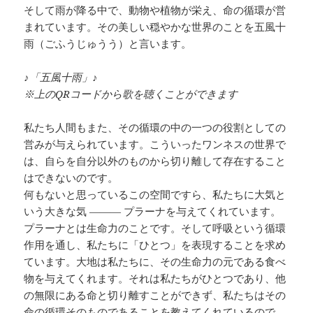
そして雨が降る中で、動物や植物が栄え、命の循環が営
まれています。その美しい穏やかな世界のことを五風十
雨（ごふうじゅうう）と言います。
♪「五風十雨」♪
※上のQRコードから歌を聴くことができます
私たち人間もまた、その循環の中の一つの役割としての
営みが与えられています。こういったワンネスの世界で
は、自らを自分以外のものから切り離して存在すること
はできないのです。
何もないと思っているこの空間ですら、私たちに大気と
いう大きな気 ——— プラーナを与えてくれています。
プラーナとは生命力のことです。そして呼吸という循環
作用を通し、私たちに「ひとつ」を表現することを求め
ています。大地は私たちに、その生命力の元である食べ
物を与えてくれます。それは私たちがひとつであり、他
の無限にある命と切り離すことができず、私たちはその
命の循環そのものであることを教えてくれているので