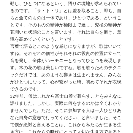
動し、ひとつになるという、悟りの境地が求められてい
るのです。「サ・ト・リ」とは差を取ること、即ち、自
らと全てのものは一体であり、ひとつである、というこ
とです。そのものの精神が極限まで達し、究極の精神が
花開いた状態のことを言います。それは自らを磨き、意
識を高めていくということです。
言葉で語るとこのような感じになりますが、歌はいいで
すね。それぞれの個性がそれぞれの役割の位置に立って
音を発し、全体がハーモニーとなってひとつを表現しま
す。木の花の歌は美しいですね。歌を歌うためのテクニ
ックだけでは、あのような響きは生まれません。みんな
がひとつになって、心が繋がった時、初めてそれが表現
できるのです。
32年前、僕はこれから富士山麓で暮らすことをみんなに
語りました。しかし、実際に何をするのかは全くわかり
ませんでした。ただ、そこに参加する人は一人ひとりあ
なた自身の意志で行ってください、と言いました。そこ
で僕が絶対と言えることは、これから私たちが生きる生
き方は、これからの時代にとって大切な生き方であると