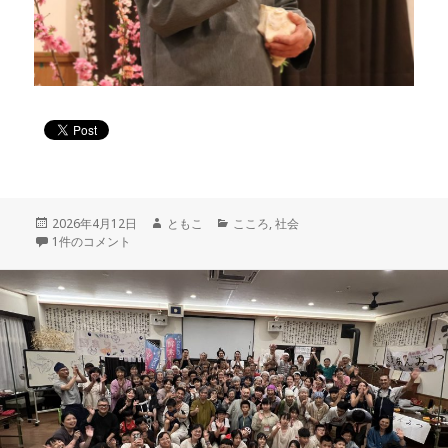
投
作
カ
2026年4月12日
ともこ
こころ
,
社会
稿
木の花ファミリー創立32周年を迎えて への
成
テ
1件のコメント
日:
者
ゴ
リ
ー