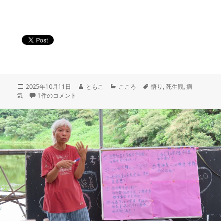
投
作
カ
タ
2025年10月11日
ともこ
こころ
悟り
,
死生観
,
病
稿
「みんな、ありがとう」〜 人生のたびだちに向けて への
成
テ
グ
気
1件のコメント
日:
者
ゴ
リ
ー