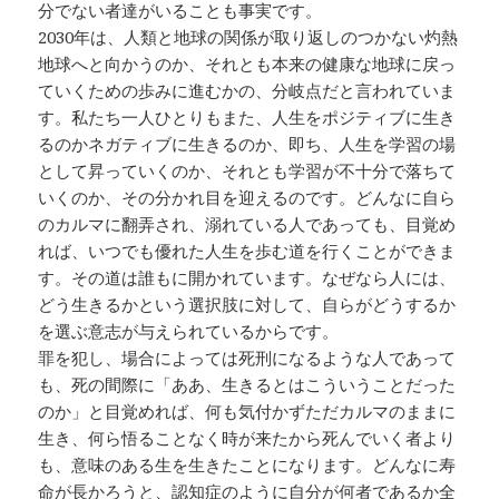
分でない者達がいることも事実です。
2030年は、人類と地球の関係が取り返しのつかない灼熱
地球へと向かうのか、それとも本来の健康な地球に戻っ
ていくための歩みに進むかの、分岐点だと言われていま
す。私たち一人ひとりもまた、人生をポジティブに生き
るのかネガティブに生きるのか、即ち、人生を学習の場
として昇っていくのか、それとも学習が不十分で落ちて
いくのか、その分かれ目を迎えるのです。どんなに自ら
のカルマに翻弄され、溺れている人であっても、目覚め
れば、いつでも優れた人生を歩む道を行くことができま
す。その道は誰もに開かれています。なぜなら人には、
どう生きるかという選択肢に対して、自らがどうするか
を選ぶ意志が与えられているからです。
罪を犯し、場合によっては死刑になるような人であって
も、死の間際に「ああ、生きるとはこういうことだった
のか」と目覚めれば、何も気付かずただカルマのままに
生き、何ら悟ることなく時が来たから死んでいく者より
も、意味のある生を生きたことになります。どんなに寿
命が長かろうと、認知症のように自分が何者であるか全