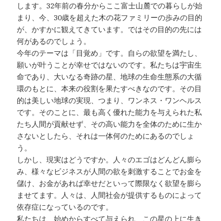
します。32年前の春分からここ富士山麓での暮らしが始
まり、今、30歳を超えた木の花ファミリーの歩みの目的
が、かすかに観えてきています。ではその目的の先には
何があるのでしょう。
今年のテーマは「目覚め」です。自らの欲望を満たし、
願いが叶うことが幸せではないのです。私たちは宇宙生
命であり、大いなる奇跡の星、地球の生命生態系の大循
環のもとに、本来の役割を果たすべきなのです。その目
的は美しい地球の実現、つまり、ワンネス・ワンヘルス
です。そのことに、最も高く優れた能力を与えられた私
たち人間が貢献せず、その高い能力を全体のために生か
さないとしたら、それは一体何のためにあるのでしょ
う。
しかし、現実はどうですか。人々のエゴはどんどん膨ら
み、様々なビジネスが人間の欲を刺激することでお金を
儲け、お金があれば幸せだといって際限なく欲望を膨ら
ませてます。人々は、人間社会が提供するものによって
依存症になっているのです。
私たちは、始めからすべて与えられ、この星の上に生き