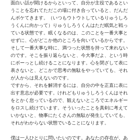
面白い話が聞けるからといって、自分が主役であるとい
うことを忘れてただこの場に付き合っていると、だんだ
んボケてきます。（いつもウトウトしているりゅうしろ
うくんに向かって）りゅうしろうくんはただ眠気と戦っ
ている状態です。眠くなるのは、このことを一番大事と
せずに、心がどこか他のところを向いているからです。
そして一番大事な時に、満つった状態を持って来れない
のです。そこを振り返らないと、今大事だよ、という時
にボーっとし続けることになります。心を閉ざして表に
表さないと、どこかで思考の無駄をやっていても、それ
が人からは見えないのです。
ですから、それを解消するには、自分の中を正直に表に
出す意志が必要です。けれどもりゅうしろうくんはそれ
をとかく怠っているので、観えないところでエネルギー
をロスし続けています。そういったことを真剣に考えて
いかないと、物事にたくさんの無駄が発生していても、
それがわからない状態でいることになります。
僕は一人ひとりに問いたいのです。あなたの存在が、あ