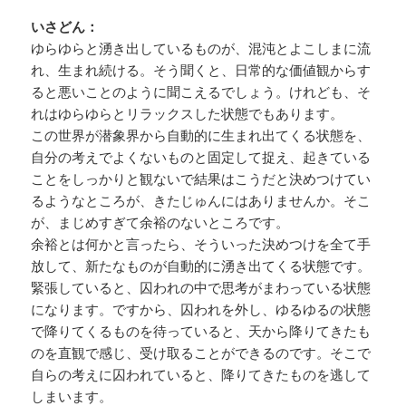
いさどん：
ゆらゆらと湧き出しているものが、混沌とよこしまに流
れ、生まれ続ける。そう聞くと、日常的な価値観からす
ると悪いことのように聞こえるでしょう。けれども、そ
れはゆらゆらとリラックスした状態でもあります。
この世界が潜象界から自動的に生まれ出てくる状態を、
自分の考えでよくないものと固定して捉え、起きている
ことをしっかりと観ないで結果はこうだと決めつけてい
るようなところが、きたじゅんにはありませんか。そこ
が、まじめすぎて余裕のないところです。
余裕とは何かと言ったら、そういった決めつけを全て手
放して、新たなものが自動的に湧き出てくる状態です。
緊張していると、囚われの中で思考がまわっている状態
になります。ですから、囚われを外し、ゆるゆるの状態
で降りてくるものを待っていると、天から降りてきたも
のを直観で感じ、受け取ることができるのです。そこで
自らの考えに囚われていると、降りてきたものを逃して
しまいます。