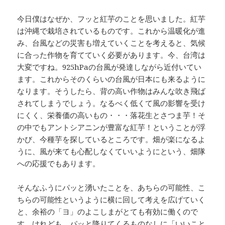
今日僕はなぜか、フッと紅芋のことを思いました。紅芋
は沖縄で栽培されているものです。これから温暖化が進
み、台風などの災害も増えていくことを考えると、気候
に合った作物を育てていく必要があります。今、台湾は
大変ですね。925hPaの台風が発達しながら近付いてい
ます。これからそのくらいの台風が日本にも来るように
なります。そうしたら、背の高い作物はみんな吹き飛ば
されてしまうでしょう。なるべく低くて風の影響を受け
にくく、栄養価の高いもの・・・落花生とさつま芋！そ
の中でもアントシアニンが豊富な紅芋！ということが浮
かび、今種芋を探しているところです。畑が楽になるよ
うに、風が来ても心配しなくていいようにという、畑隊
への応援でもあります。
そんなふうにパッと湧いたことを、あちらの可能性、こ
ちらの可能性というように横に回して考えを広げていく
と、余裕の「ヨ」のよこしまがとても有効に働くので
す。けれども、パッと降りてくるものなしに「いいこと