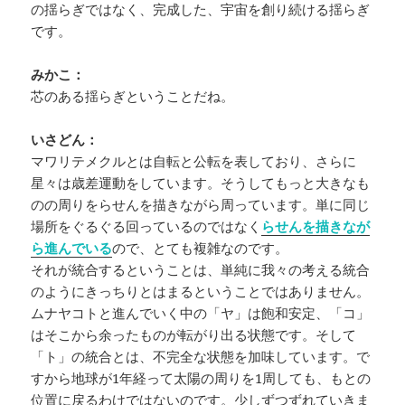
の揺らぎではなく、完成した、宇宙を創り続ける揺らぎ
です。
みかこ：
芯のある揺らぎということだね。
いさどん：
マワリテメクルとは自転と公転を表しており、さらに
星々は歳差運動をしています。そうしてもっと大きなも
のの周りをらせんを描きながら周っています。単に同じ
場所をぐるぐる回っているのではなく
らせんを描きなが
ら進んでいる
ので、とても複雑なのです。
それが統合するということは、単純に我々の考える統合
のようにきっちりとはまるということではありません。
ムナヤコトと進んでいく中の「ヤ」は飽和安定、「コ」
はそこから余ったものが転がり出る状態です。そして
「ト」の統合とは、不完全な状態を加味しています。で
すから地球が1年経って太陽の周りを1周しても、もとの
位置に戻るわけではないのです。少しずつずれていきま