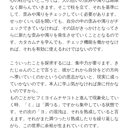
心の柱がないところでは、人の想いの歪みや濁りは際限
なく膨らんでいきます。そこで柱を立て、それを基準に
して、歪みや濁りをチェックしていく必要があります。
せっかくいい話を聞いても、自分の中の歪みや濁りがチ
ェックできていなければ、その話がきっかけとなってさ
らに新たな歪みや濁りを発生させていくこととなるので
す。カタカムナを学んでも、チェック機能を働かせなけ
れば、それを有効に使えるわけではないのです。
こういったことを探求するには、集中力が要ります。き
たじゅんのことで言うと、彼がこれから自分をどの方向
へ導いていくのかという心の意志がないと、現実に成っ
ていかないのです。本人に学ぶ気がなければ身に付かな
いのですから。
ものごとがヒフミヨイムナヤコトと進んで現象化してい
く時、「ミ」は「満つる」ですから集中している状態で
す。その次の「ヨ」の混沌は、それを熟成していると言
えます。それがまた満つったり熟成したりを繰り返しな
がら、この世界に余裕が生まれていくのです。