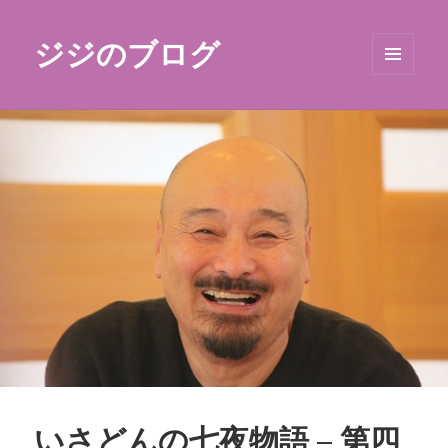
ジジのブログ
メニュ
ーとウ
ィジェ
ット
いさどんの七夜物語 – 第四