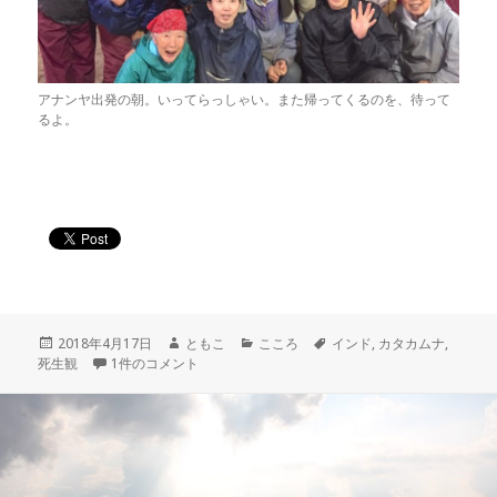
アナンヤ出発の朝。いってらっしゃい。また帰ってくるのを、待って
るよ。
投
作
カ
タ
2018年4月17日
ともこ
こころ
インド
,
カタカムナ
,
稿
私は何のために生まれてきたのですか への
成
テ
グ
死生観
1件のコメント
日:
者
ゴ
リ
ー