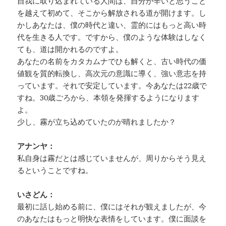
自我に取り込まれている人間は、自分が辛いと思うこと
を越えて初めて、そこから解放される道が開けます。し
かしあなたは、僕の時代と違い、霊的にはもっと高い時
代を生きる人です。ですから、僕のような体験はしなく
ても、道は開かれるのですよ。
あなたの名前をカタカムナでひも解くと、古い時代の価
値観を質的転換し、高次元の意識に導く、強い意志を持
っています。それで安定しています。今あなたは22歳で
すね。30歳ごろから、本領を発揮するようになります
よ。
少し、霧が立ち込めていたのが晴れましたか？
アナンヤ：
私自身は霧だとは感じていませんが、周りからそう見え
るということですね。
いさどん：
最初に話し始める前に、僕にはそれが観えましたが、今
のあなたはもっと明快な表情をしています。僕に面談を