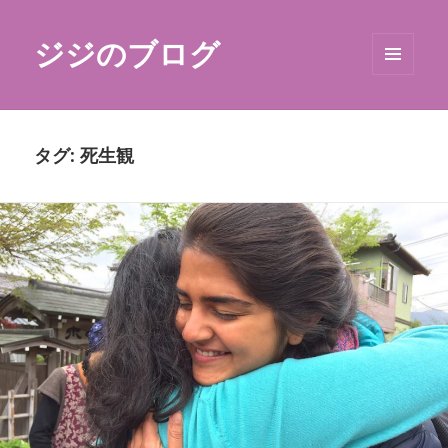
ジジのブログ
メニュ
ーとウ
ィジェ
ット
タグ:
死生観